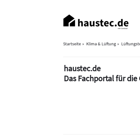
Direkt
zum
Haupt-
Inhalt
Navigation
Startseite
Klima & Lüftung
Lüftungst
haustec.de
Das Fachportal für di