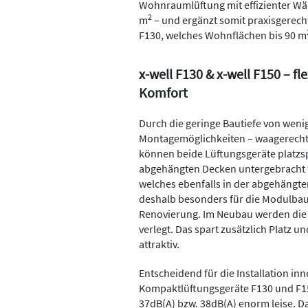
Wohnraumlüftung mit effizienter W
2
m
– und ergänzt somit praxisgerecht
F130, welches Wohnflächen bis 90 m
x-well F130 & x-well F150 – 
Komfort
Durch die geringe Bautiefe von wenig
Montagemöglichkeiten – waagerecht 
können beide Lüftungsgeräte platzs
abgehängten Decken untergebracht 
welches ebenfalls in der abgehängten
deshalb besonders für die Modulbau
Renovierung. Im Neubau werden die 
verlegt. Das spart zusätzlich Platz u
attraktiv.
Entscheidend für die Installation in
Kompaktlüftungsgeräte F130 und F15
37dB(A) bzw. 38dB(A) enorm leise. D