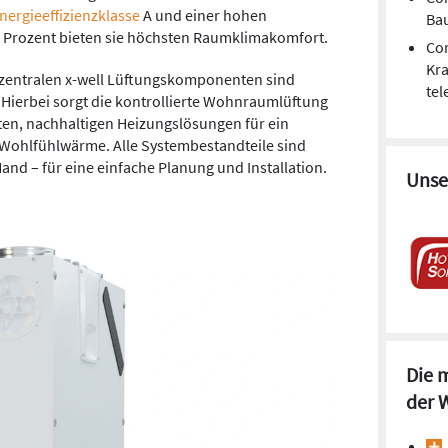
nergieeffizienzklasse
A und einer hohen
Ba
rozent bieten sie höchsten Raumklimakomfort.
Cor
Kr
ezentralen x-well Lüftungskomponenten sind
tel
 Hierbei sorgt die kontrollierte Wohnraumlüftung
en, nachhaltigen Heizungslösungen für ein
 Wohlfühlwärme. Alle Systembestandteile sind
nd – für eine einfache Planung und Installation.
Unse
Die 
der 