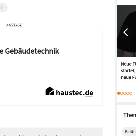
i
ANZEIGE
die Gebäudetechnik
Neue Fö
startet
neue Fu
Them
Belüf