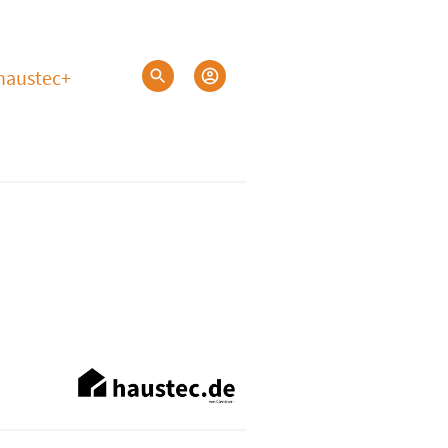
haustec+