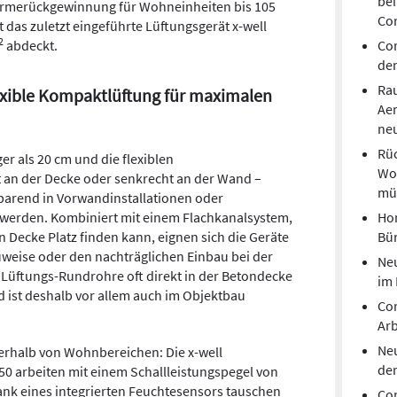
bei
ärmerückgewinnung für Wohneinheiten bis 105
Co
 das zuletzt eingeführte Lüftungsgerät x-well
2
Cor
abdeckt.
de
Rau
flexible Kompaktlüftung für maximalen
Ae
neu
Rüc
er als 20 cm und die flexiblen
Wo
an der Decke oder senkrecht an der Wand –
mü
parend in Vorwandinstallationen oder
Hom
werden. Kombiniert mit einem Flachkanalsystem,
Bür
 Decke Platz finden kann, eignen sich die Geräte
weise oder den nachträglichen Einbau bei der
Neu
Lüftungs-Rundrohre oft direkt in der Betondecke
im
nd ist deshalb vor allem auch im Objektbau
Co
Arb
Neu
nerhalb von Wohnbereichen: Die x-well
de
0 arbeiten mit einem Schallleistungspegel von
ank eines integrierten Feuchtesensors tauschen
Cor