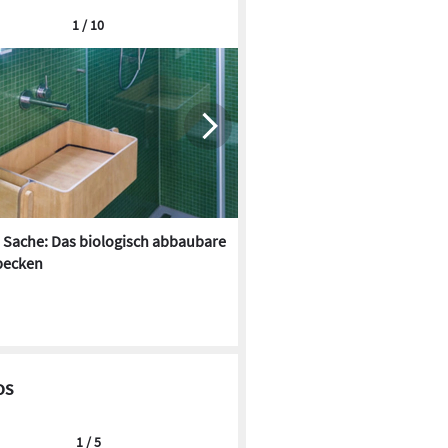
1 / 10
 Sache: Das biologisch abbaubare
Glassdouche bringt Farbe ins
becken
os
1 / 5