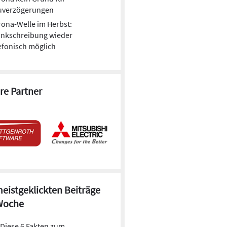
uverzögerungen
ona-Welle im Herbst:
ankschreibung wieder
efonisch möglich
re Partner
meistgeklickten Beiträge
Woche
Diese 6 Fakten zum