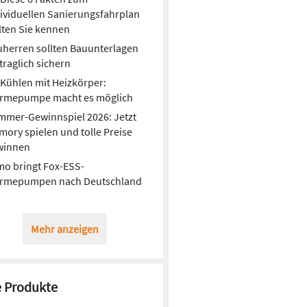
ividuellen Sanierungsfahrplan
lten Sie kennen
herren sollten Bauunterlagen
traglich sichern
Kühlen mit Heizkörper:
rmepumpe macht es möglich
mmer-Gewinnspiel 2026: Jetzt
ory spielen und tolle Preise
winnen
o bringt Fox-ESS-
rmepumpen nach Deutschland
Mehr anzeigen
 Produkte