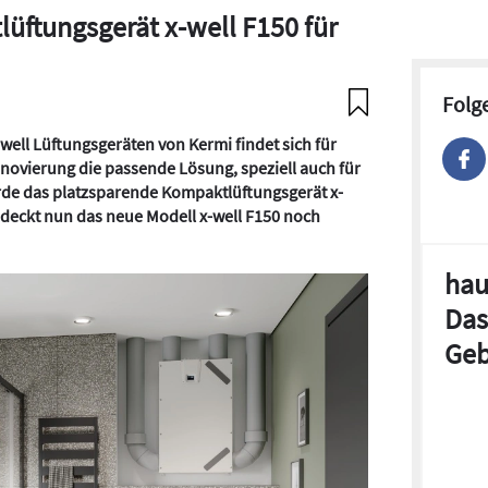
üftungsgerät x-well F150 für
Folg
well Lüftungsgeräten von Kermi findet sich für
novierung die passende Lösung, speziell auch für
rde das platzsparende Kompaktlüftungsgerät x-
 deckt nun das neue Modell x-well F150 noch
hau
Das
Geb