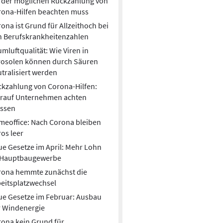
 der möglichen Rückzahlung von
rona-Hilfen beachten muss
ona ist Grund für Allzeithoch bei
n Berufskrankheitenzahlen
mluftqualität: Wie Viren in
rosolen können durch Säuren
tralisiert werden
kzahlung von Corona-Hilfen:
rauf Unternehmen achten
ssen
eoffice: Nach Corona bleiben
os leer
e Gesetze im April: Mehr Lohn
 Hauptbaugewerbe
rona hemmte zunächst die
eitsplatzwechsel
e Gesetze im Februar: Ausbau
r Windenergie
ona kein Grund für