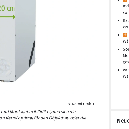
Ind
sol
Bau
ver
Wä
So
Mem
ge
Vam
Wä
© Kermi GmbH
 und Montageflexibilität eignen sich die
von Kermi optimal für den Objektbau oder die
Neue