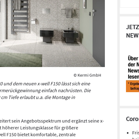
JETZ
NEW
© Kermi GmbH
0 und dem neuen x-well F150 lässt sich eine
rmerückgewinnung einfach nachrüsten. Die
 cm Tiefe erlaubt u.a. die Montage in
Coro
itert sein Angebotsspektrum und ergänzt seine x-
t höherer Leistungsklasse für größere
Fri
ll F150 bietet komfortable, zentrale