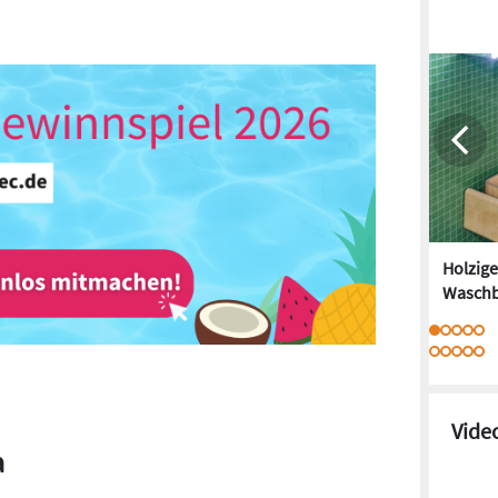
Holzige
Wasch
Vide
a