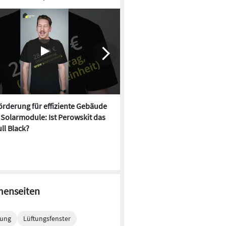
rderung für effiziente Gebäude
Fördermittel für Sektorenko
, Solarmodule: Ist Perowskit das
holen Unternehmen mehr raus
ll Black?
erklärt
enseiten
tung
Lüftungsfenster