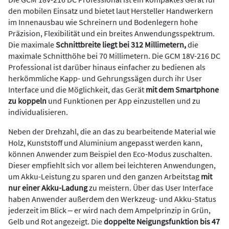
den mobilen Einsatz und bietet laut Hersteller Handwerkern
im Innenausbau wie Schreinern und Bodenlegern hohe
Präzision, Flexibilität und ein breites Anwendungsspektrum.
Die maximale
Schnittbreite liegt bei 312 Millimetern,
die
maximale Schnitthöhe bei 70 Millimetern. Die GCM 18V-216 DC
Professional ist darüber hinaus einfacher zu bedienen als
herkömmliche Kapp- und Gehrungssägen durch ihr User
Interface und die Möglichkeit, das Gerät
mit dem Smartphone
zu koppeln
und Funktionen per App einzustellen und zu
individualisieren.
Neben der Drehzahl, die an das zu bearbeitende Material wie
Holz, Kunststoff und Aluminium angepasst werden kann,
können Anwender zum Beispiel den Eco-Modus zuschalten.
Dieser empfiehlt sich vor allem bei leichteren Anwendungen,
um Akku-Leistung zu sparen und den ganzen Arbeitstag
mit
nur einer Akku-Ladung
zu meistern. Über das User Interface
haben Anwender außerdem den Werkzeug- und Akku-Status
jederzeit im Blick ‒ er wird nach dem Ampelprinzip in Grün,
Gelb und Rot angezeigt. Die
doppelte Neigungsfunktion bis 47