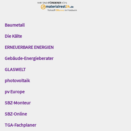
Baumetall
Das
Gentner
Die Kälte
Netzwerk
ERNEUERBARE ENERGIEN
Gebäude-Energieberater
GLASWELT
photovoltaik
pv Europe
SBZ-Monteur
SBZ-Online
TGA-Fachplaner