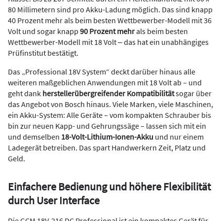
80 Millimetern sind pro Akku-Ladung möglich. Das sind knapp
40 Prozent mehr als beim besten Wettbewerber-Modell mit 36
Volt und sogar knapp
90 Prozent mehr
als beim besten
Wettbewerber-Modell mit 18 Volt ‒ das hat ein unabhängiges
Prüfinstitut bestätigt.
Das „Professional 18V System“ deckt darüber hinaus alle
weiteren maßgeblichen Anwendungen mit 18 Volt ab – und
geht dank
herstellerübergreifender Kompatibilität
sogar über
das Angebot von Bosch hinaus. Viele Marken, viele Maschinen,
ein Akku-System: Alle Geräte – vom kompakten Schrauber bis
bin zur neuen Kapp- und Gehrungssäge – lassen sich mit ein
und demselben
18-Volt-Lithium-Ionen-Akku
und nur einem
Ladegerät betreiben. Das spart Handwerkern Zeit, Platz und
Geld.
Einfachere Bedienung und höhere Flexibilität
durch User Interface
Die GCM 18V-216 DC Professional ist ein kompaktes Gerät für