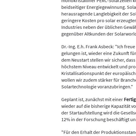
monokristalliner PERC-Solarzellen k
beidseitiger Energiegewinnung. Sola
herausragende Langlebigkeit der S
geringere Kosten pro solar erzeugte
Industries neben der üblichen Gewä
gegenüber Altkunden der Solarworld
Dr.-Ing. E.h. Frank Asbeck: "Ich fre
gelungen ist, wieder eine Zukunft fü
dem Neustart stellen wir sicher, das
höchstem Niveau entwickelt und prod
Kristallisationspunkt der europäisc
wollen wir zudem stärker für Branc
Solartechnologie voranzubringen."
Geplant ist, zunächst mit einer
Ferti
wieder auf die bisherige Kapazität v
der Startaufstellung wird die Gesell
12% in der Forschung beschäftigt u
"Für den Erhalt der Produktionsstan