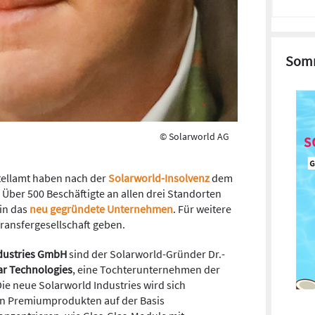
Somm
© Solarworld AG
ellamt haben nach der
Solarworld-Insolvenz
dem
 Über 500 Beschäftigte an allen drei Standorten
 in das
neu gegründete Unternehmen
. Für weitere
Transfergesellschaft geben.
ndustries GmbH
sind der Solarworld-Gründer Dr.-
ar Technologies
, eine Tochterunternehmen der
e neue Solarworld Industries wird sich
von Premiumprodukten auf der Basis