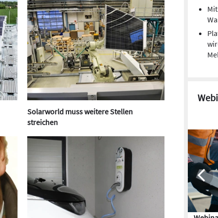
Mi
Was
Pla
wir
Me
Webi
Solarworld muss weitere Stellen
streichen
Webina