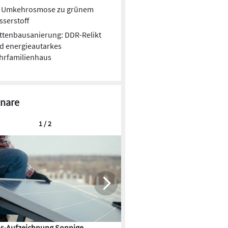
t Umkehrosmose zu grünem
serstoff
ttenbausanierung: DDR-Relikt
d energieautarkes
hrfamilienhaus
nare
1 / 2
r-Aufzeichnung Sonnige
Aufzeichnung vom Thementa