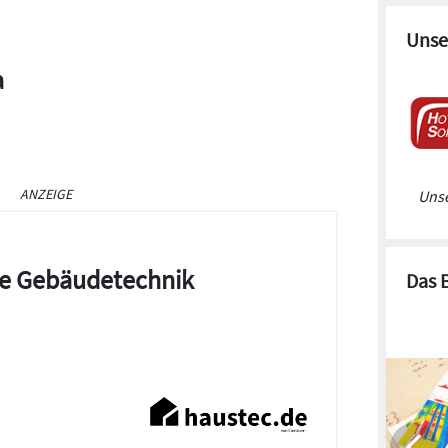
Unse
a
ANZEIGE
Unse
die Gebäudetechnik
Das 