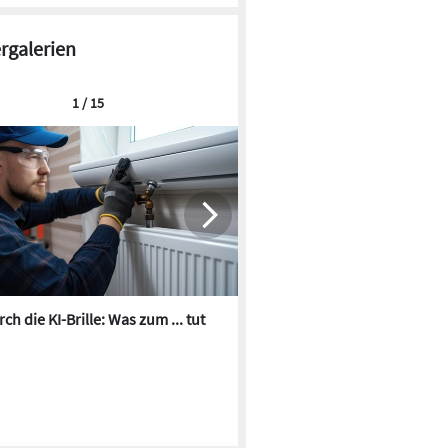
ergalerien
1 / 15
ch die KI-Brille: Was zum ... tut
Die besten KI-Bilder zum Th
Heizungswasser