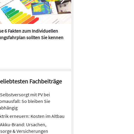
e 6 Fakten zum Individuellen
Kühlen mit Heizkörper:
ngsfahrplan sollten Sie kennen
Wärmepumpe macht es mögl
beliebtesten Fachbeiträge
Selbstversorgt mit PV bei
omausfall: So bleiben Sie
abhängig
ktrik erneuern: Kosten im Altbau
Akku-Brand: Ursachen,
sorge & Versicherungen