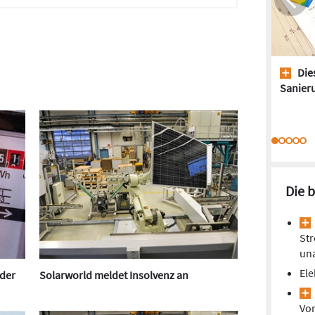
Dies
Sanieru
Die 
Str
un
Ele
eder
Solarworld meldet Insolvenz an
Vor