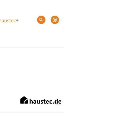
haustec+