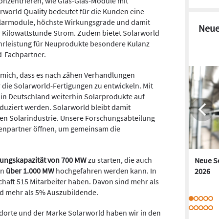
onzentrieren, wie Glas-Glas-Module mit
rworld Quality bedeutet für die Kunden eine
olarmodule, höchste Wirkungsgrade und damit
Neue
r Kilowattstunde Strom. Zudem bietet Solarworld
hrleistung für Neuprodukte besondere Kulanz
-Fachpartner.
ue mich, dass es nach zähen Verhandlungen
r die Solarworld-Fertigungen zu entwickeln. Mit
s in Deutschland weiterhin Solarprodukte auf
uziert werden. Solarworld bleibt damit
hen Solarindustrie. Unsere Forschungsabteilung
henpartner öffnen, um gemeinsam die
gungskapazität von 700 MW
zu starten, die auch
Neue S
on
über 1.000 MW
hochgefahren werden kann. In
2026
schaft 515 Mitarbeiter haben. Davon sind mehr als
nd mehr als 5% Auszubildende.
dorte und der Marke Solarworld haben wir in den