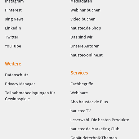
Instagram
Mediadaten
Pinterest
Webinar buchen
Xing News
Video buchen
LinkedIn
haustec.de Shop
Twitter
Das sind wir
YouTube
Unsere Autoren
haustec-online.at
Weitere
Services
Datenschutz
Privacy Manager
Fachbegriffe
Teilnahmebedingungen für
Webinare
Gewinnspiele
Abo haustec.de Plus
haustec TV
Leserwahl: Die besten Produkte
haustec.de Marketing Club
Gebäudetechnik-Themen