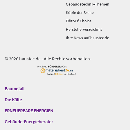
Gebäudetechnik-Themen
Köpfe der Szene
Editors' Choice
Herstellerverzeichnis
Ihre News auf haustec.de
© 2026 haustec.de - Alle Rechte vorbehalten.
Baumetall
Das
Gentner
Die Kälte
Netzwerk
ERNEUERBARE ENERGIEN
Gebäude-Energieberater