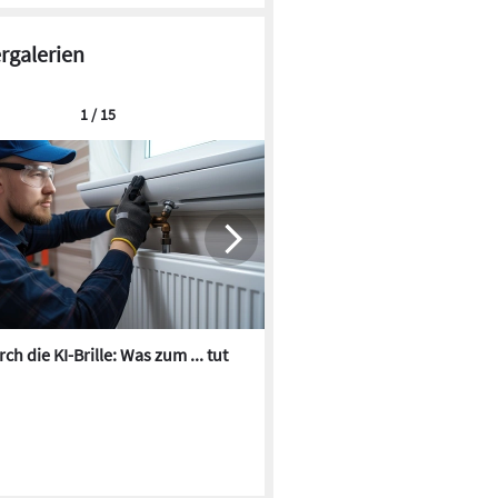
ergalerien
1 / 15
ch die KI-Brille: Was zum ... tut
Die besten KI-Bilder zum Th
Heizungswasser