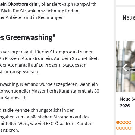
 kein Ökostrom drin
“, bilanziert Ralph Kampwirth
Blick. Die Stromkennzeichnung finden
Neue
der Anbieter und in Rechnungen.
es Greenwashing"
Ein Versorger kauft für das Stromprodukt seiner
5 Prozent Atomstrom ein. Auf dem Strom-Etikett
, der Atomanteil auf 10 Prozent. Stattdessen
strom ausgewiesen.
nwashing
. Niemand würde akzeptieren, wenn ein
 konventioneller Massentierhaltung stammt, als 60
 so Kampwirth.
Neue S
2026
ist die Kennzeichnungspflicht in den
 Angaben zum tatsächlichen Stromeinkauf des
mittelten Wert, wie viel EEG-Ökostrom Kunden
nanzieren.