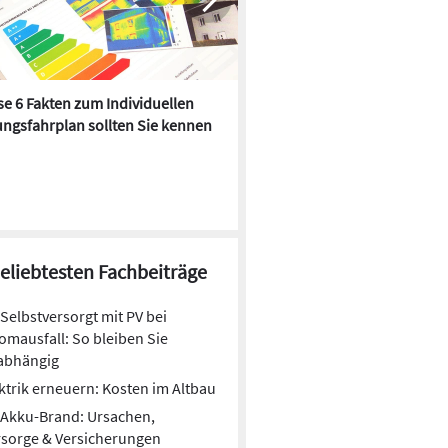
e 6 Fakten zum Individuellen
Kühlen mit Heizkörper:
ngsfahrplan sollten Sie kennen
Wärmepumpe macht es mögl
beliebtesten Fachbeiträge
Selbstversorgt mit PV bei
omausfall: So bleiben Sie
abhängig
ktrik erneuern: Kosten im Altbau
Akku-Brand: Ursachen,
sorge & Versicherungen