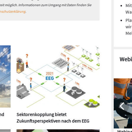
Mi
zeit möglich. Informationen zum Umgang mit Daten finden Sie
Was
nschutzerklärung
.
Pla
wir
Me
Webi
nd
Sektorenkopplung bietet
Zukunftsperspektiven nach dem EEG
Webina