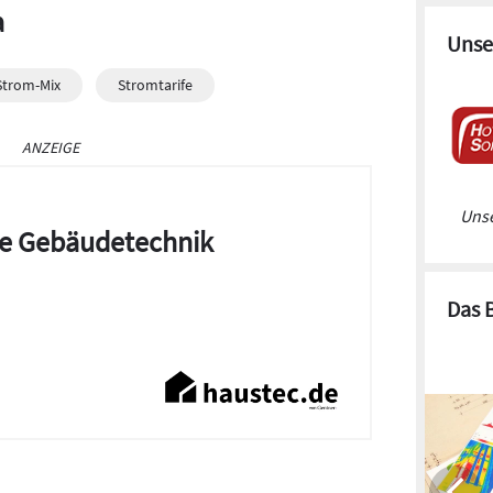
a
Unse
Strom-Mix
Stromtarife
ANZEIGE
Unse
die Gebäudetechnik
Das 