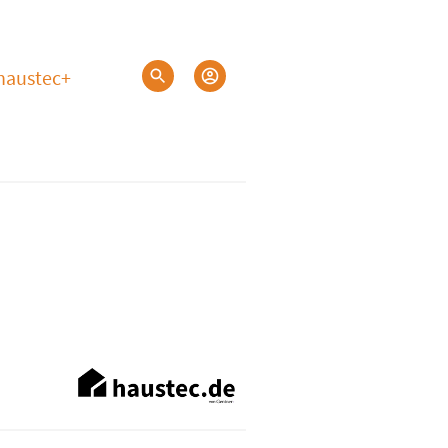
haustec+