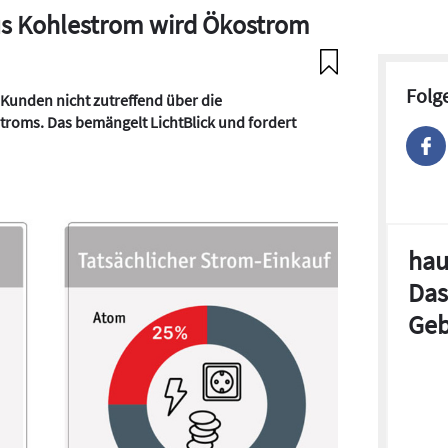
us Kohlestrom wird Ökostrom
Folg
Kunden nicht zutreffend über die
oms. Das bemängelt LichtBlick und fordert
hau
Das
Geb