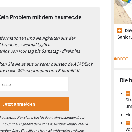
 Kein Problem mit dem haustec.de
Dies
Sanieru
Informationen und Neuigkeiten aus der
branche, zweimal täglich
nlos von Montag bis Samstag - direkt ins
alten Sie News aus unserer haustec.de ACADEMY
emen wie Wärmepumpen und E-Mobilität.
Die 
Str
un
Ele
austec.de-Newsletter bin ich damit einverstanden, über
- und Online-Angebote der Alfons W. Gentner Verlag GmbH &
Vor
 werden. Diese Einwilligung kann ich widerrufen und eine