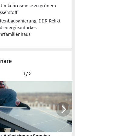
t Umkehrosmose zu grünem
serstoff
ttenbausanierung: DDR-Relikt
d energieautarkes
hrfamilienhaus
nare
1 / 2
r-Aufzeichnung Sonnige
Aufzeichnung vom Thementa