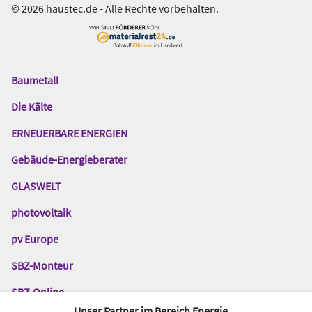
© 2026 haustec.de - Alle Rechte vorbehalten.
Baumetall
Das
Gentner
Die Kälte
Netzwerk
ERNEUERBARE ENERGIEN
Gebäude-Energieberater
GLASWELT
photovoltaik
pv Europe
SBZ-Monteur
SBZ-Online
Unser Partner im Bereich Energie