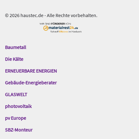
© 2026 haustec.de - Alle Rechte vorbehalten.
Baumetall
Das
Gentner
Die Kälte
Netzwerk
ERNEUERBARE ENERGIEN
Gebäude-Energieberater
GLASWELT
photovoltaik
pv Europe
SBZ-Monteur