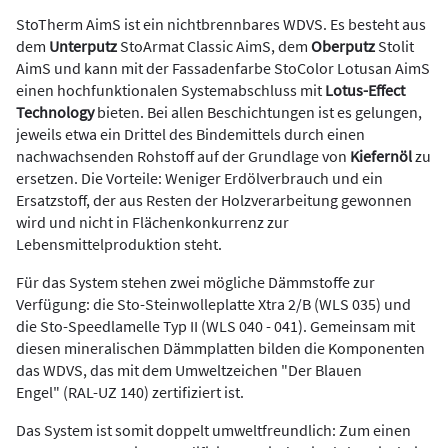
StoTherm AimS ist ein nichtbrennbares WDVS. Es besteht aus
dem
Unterputz
StoArmat Classic AimS, dem
Oberputz
Stolit
AimS und kann mit der Fassadenfarbe StoColor Lotusan AimS
einen hochfunktionalen Systemabschluss mit
Lotus-Effect
Technology
bieten. Bei allen Beschichtungen ist es gelungen,
jeweils etwa ein Drittel des Bindemittels durch einen
nachwachsenden Rohstoff auf der Grundlage von
Kiefernöl
zu
ersetzen. Die Vorteile: Weniger Erdölverbrauch und ein
Ersatzstoff, der aus Resten der Holzverarbeitung gewonnen
wird und nicht in Flächenkonkurrenz zur
Lebensmittelproduktion steht.
Für das System stehen zwei mögliche Dämmstoffe zur
Verfügung: die Sto-Steinwolleplatte Xtra 2/B (WLS 035) und
die Sto-Speedlamelle Typ II (WLS 040 - 041). Gemeinsam mit
diesen mineralischen Dämmplatten bilden die Komponenten
das WDVS, das mit dem Umweltzeichen "Der Blauen
Engel" (RAL-UZ 140) zertifiziert ist.
Das System ist somit doppelt umweltfreundlich: Zum einen