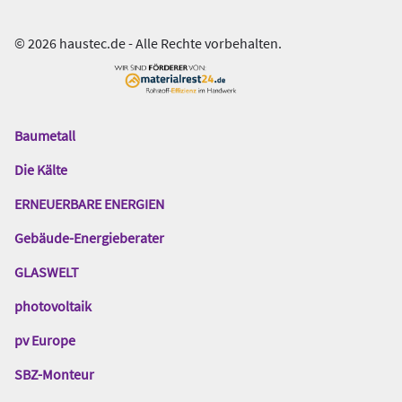
© 2026 haustec.de - Alle Rechte vorbehalten.
Baumetall
Das
Gentner
Die Kälte
Netzwerk
ERNEUERBARE ENERGIEN
Gebäude-Energieberater
GLASWELT
photovoltaik
pv Europe
SBZ-Monteur