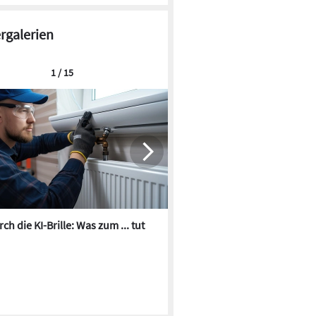
ergalerien
1 / 15
ch die KI-Brille: Was zum ... tut
Die besten KI-Bilder zum Th
Heizungswasser