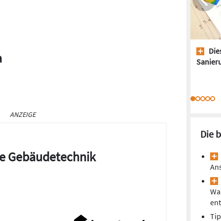
Dies
a
Sanieru
ANZEIGE
Die 
die Gebäudetechnik
Ans
Wa
ent
Tip