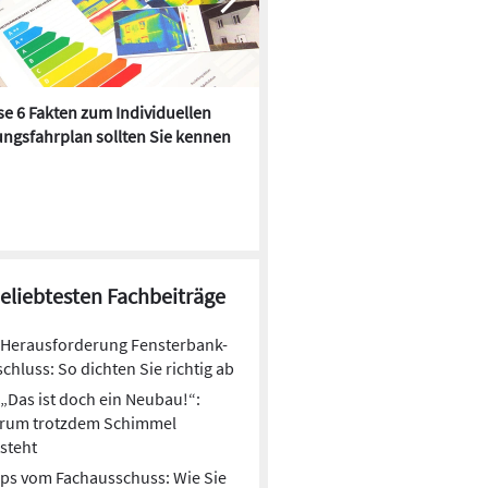
e 6 Fakten zum Individuellen
Kühlen mit Heizkörper:
ngsfahrplan sollten Sie kennen
Wärmepumpe macht es mögl
beliebtesten Fachbeiträge
Herausforderung Fensterbank-
chluss: So dichten Sie richtig ab
„Das ist doch ein Neubau!“:
rum trotzdem Schimmel
steht
ps vom Fachausschuss: Wie Sie