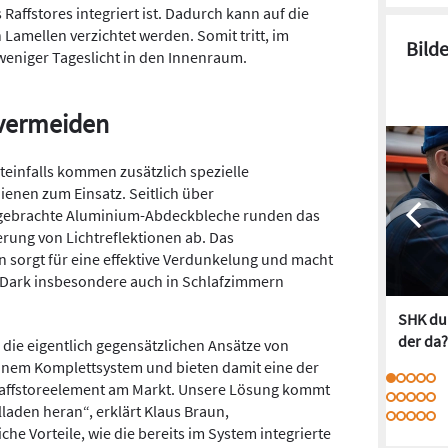
affstores integriert ist. Dadurch kann auf die
Lamellen verzichtet werden. Somit tritt, im
Bild
weniger Tageslicht in den Innenraum.
l vermeiden
teinfalls kommen zusätzlich spezielle
enen zum Einsatz. Seitlich über
gebrachte Aluminium-Abdeckbleche runden das
ung von Lichtreflektionen ab. Das
sorgt für eine effektive Verdunkelung und macht
S Dark insbesondere auch in Schlafzimmern
SHK dur
der da?
die eigentlich gegensätzlichen Ansätze von
inem Komplettsystem und bieten damit eine der
affstoreelement am Markt. Unsere Lösung kommt
laden heran“, erklärt Klaus Braun,
he Vorteile, wie die bereits im System integrierte