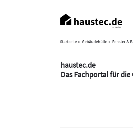
Direkt
zum
Haupt-
Inhalt
Navigation
Startseite
Gebäudehülle
Fenster & 
haustec.de
Das Fachportal für di