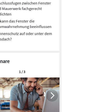
chlussfugen zwischen Fenster
d Mauerwerk fachgerecht
dichten
kann das Fenster die
umwahrnehmung beeinflussen
nnenschutz auf oder unter dem
asdach?
nare
1 / 3