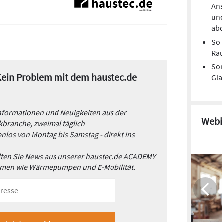
Ans
un
ab
So 
Ra
So
 Kein Problem mit dem haustec.de
Gl
Informationen und Neuigkeiten aus der
Webi
branche, zweimal täglich
nlos von Montag bis Samstag - direkt ins
alten Sie News aus unserer haustec.de ACADEMY
emen wie Wärmepumpen und E-Mobilität.