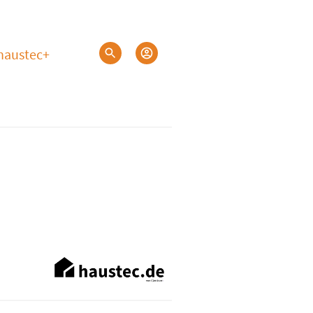
haustec+