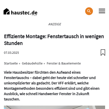
Direkt
zum
Inhalt
Haupt-
ANZEIGE
Navigation
Effiziente Montage: Fenstertausch in wenigen
Stunden
07.03.2025
Startseite
Gebäudehülle
Fenster & Bauelemente
Viele Hausbesitzer fürchten den Aufwand eines
Fenstertauschs – dabei geht der heute viel schneller und
unkomplizierter als gedacht. Der VFF erklärt, welche
Montagemethoden besonders effizient sind und gibt einen
Ausblick, wie schnell Handwerker Fenster in Zukunft
tauschen.