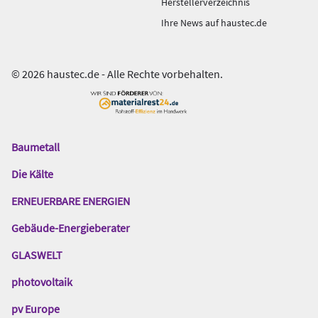
Herstellerverzeichnis
Ihre News auf haustec.de
© 2026 haustec.de - Alle Rechte vorbehalten.
Baumetall
Das
Gentner
Die Kälte
Netzwerk
ERNEUERBARE ENERGIEN
Gebäude-Energieberater
GLASWELT
photovoltaik
pv Europe