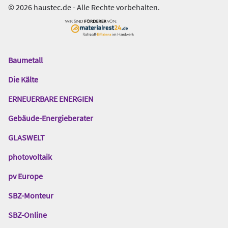
© 2026 haustec.de - Alle Rechte vorbehalten.
Baumetall
Das
Gentner
Die Kälte
Netzwerk
ERNEUERBARE ENERGIEN
Gebäude-Energieberater
GLASWELT
photovoltaik
pv Europe
SBZ-Monteur
SBZ-Online