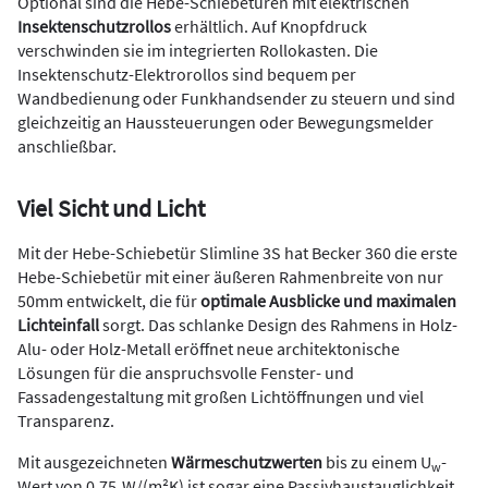
Optional sind die Hebe-Schiebetüren mit elektrischen
Insektenschutzrollos
erhältlich. Auf Knopfdruck
verschwinden sie im integrierten Rollokasten. Die
Insektenschutz-Elektrorollos sind bequem per
Wandbedienung oder Funkhandsender zu steuern und sind
gleichzeitig an Haussteuerungen oder Bewegungsmelder
anschließbar.
Viel Sicht und Licht
Mit der Hebe-Schiebetür Slimline 3S hat Becker 360 die erste
Hebe-Schiebetür mit einer äußeren Rahmenbreite von nur
50mm entwickelt, die für
optimale Ausblicke und maximalen
Lichteinfall
sorgt. Das schlanke Design des Rahmens in Holz-
Alu- oder Holz-Metall eröffnet neue architektonische
Lösungen für die anspruchsvolle Fenster- und
Fassadengestaltung mit großen Lichtöffnungen und viel
Transparenz.
Mit ausgezeichneten
Wärmeschutzwerten
bis zu einem U
-
w
Wert von 0,75 W/(m²K) ist sogar eine Passivhaustauglichkeit