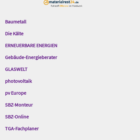
Baumetall
Das
Gentner
Die Kälte
Netzwerk
ERNEUERBARE ENERGIEN
Gebäude-Energieberater
GLASWELT
photovoltaik
pv Europe
SBZ-Monteur
SBZ-Online
TGA-Fachplaner