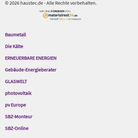
© 2026 haustec.de - Alle Rechte vorbehalten.
Baumetall
Das
Gentner
Die Kälte
Netzwerk
ERNEUERBARE ENERGIEN
Gebäude-Energieberater
GLASWELT
photovoltaik
pv Europe
SBZ-Monteur
SBZ-Online