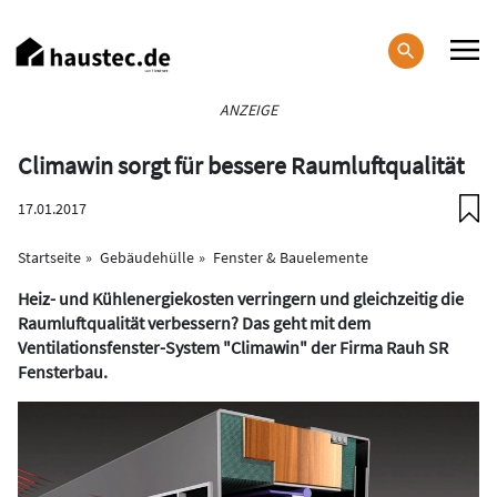
Direkt
zum
Inhalt
Haupt-
ANZEIGE
Navigation
Climawin sorgt für bessere Raumluftqualität
17.01.2017
Startseite
Gebäudehülle
Fenster & Bauelemente
Heiz- und Kühlenergiekosten verringern und gleichzeitig die
Raumluftqualität verbessern? Das geht mit dem
Ventilationsfenster-System "Climawin" der Firma Rauh SR
Fensterbau.