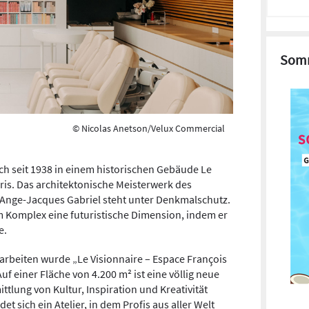
Somm
© Nicolas Anetson/Velux Commercial
ich seit 1938 in einem historischen Gebäude Le
aris. Das architektonische Meisterwerk des
 Ange-Jacques Gabriel steht unter Denkmalschutz.
em Komplex eine futuristische Dimension, indem er
e.
beiten wurde „Le Visionnaire – Espace François
uf einer Fläche von 4.200 m² ist eine völlig neue
ttlung von Kultur, Inspiration und Kreativität
t sich ein Atelier, in dem Profis aus aller Welt