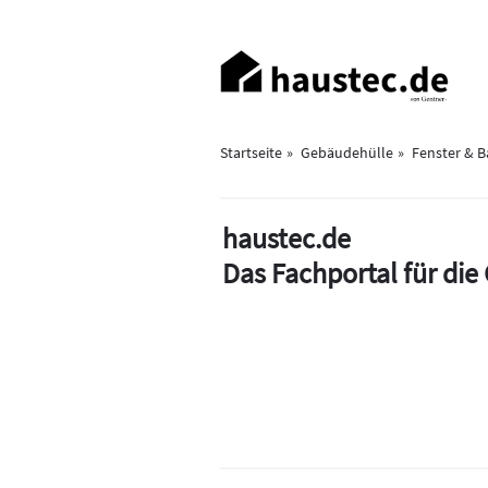
Direkt
zum
Haupt-
Inhalt
Navigation
Startseite
Gebäudehülle
Fenster & 
haustec.de
Das Fachportal für di