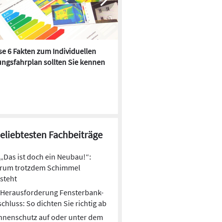
e 6 Fakten zum Individuellen
Kühlen mit Heizkörper:
ngsfahrplan sollten Sie kennen
Wärmepumpe macht es mögl
beliebtesten Fachbeiträge
„Das ist doch ein Neubau!“:
rum trotzdem Schimmel
steht
Herausforderung Fensterbank-
chluss: So dichten Sie richtig ab
nnenschutz auf oder unter dem