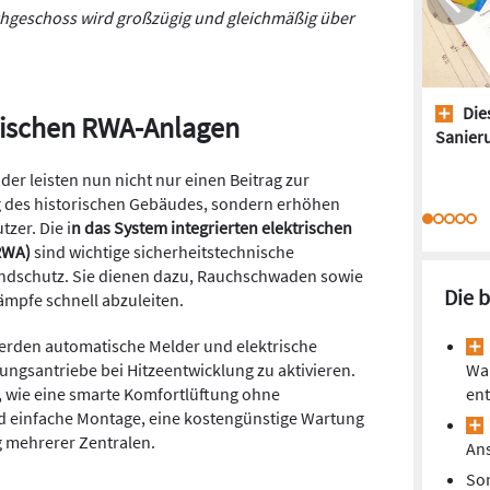
chgeschoss wird großzügig und gleichmäßig über
Dies
rischen RWA-Anlagen
Sanieru
der leisten nun nicht nur einen Beitrag zur
ng des historischen Gebäudes, sondern erhöhen
zer. Die i
n das System integrierten elektrischen
RWA)
sind wichtige sicherheitstechnische
ndschutz. Sie dienen dazu, Rauchschwaden sowie
Die 
ämpfe schnell abzuleiten.
erden automatische Melder und elektrische
ungsantriebe bei Hitzeentwicklung zu aktivieren.
Wa
e, wie eine smarte Komfortlüftung ohne
ent
nd einfache Montage, eine kostengünstige Wartung
g mehrerer Zentralen.
Ans
So