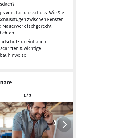
asdach?
ps vom Fachausschuss: Wie Sie
chlussfugen zwischen Fenster
d Mauerwerk fachgerecht
dichten
ndschutztür einbauen:
schriften & wichtige
nbauhinweise
nare
1 / 3