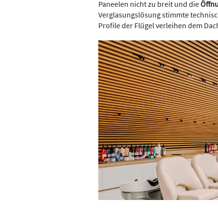
Paneelen nicht zu breit und die
Öffnu
Verglasungslösung stimmte technisch
Profile der Flügel verleihen dem Da