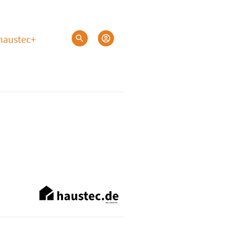
haustec+