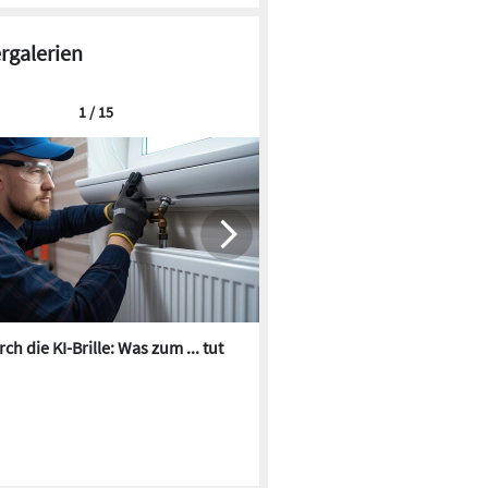
ergalerien
1 / 15
ch die KI-Brille: Was zum ... tut
Die besten KI-Bilder zum Th
Heizungswasser