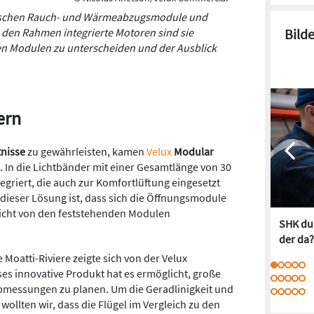
ktrischen Rauch- und Wärmeabzugsmodule und
den Rahmen integrierte Motoren sind sie
Bild
en Modulen zu unterscheiden und der Ausblick
ern
tnisse
zu gewährleisten, kamen
Velux
Modular
. In die Lichtbänder mit einer Gesamtlänge von 30
riert, die auch zur Komfortlüftung eingesetzt
ieser Lösung ist, dass sich die Öffnungsmodule
icht von den feststehenden Modulen
SHK dur
der da?
 Moatti-Riviere zeigte sich von der Velux
s innovative Produkt hat es ermöglicht, große
Abmessungen zu planen. Um die Geradlinigkeit und
wollten wir, dass die Flügel im Vergleich zu den