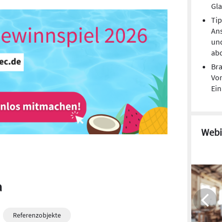
Gl
Tip
Ans
un
ab
Bra
Vor
Ei
Webi
a
Referenzobjekte