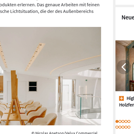
odukten erlernen. Das genaue Arbeiten mit feinen
sche Lichtsituation, die der des Außenbereichs
Neue
High
Holzfen
© Nicolas Anetson/Velux Commercial