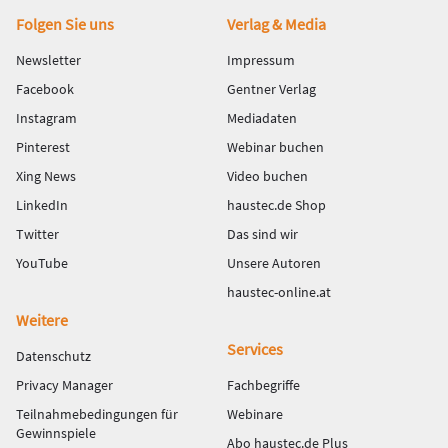
Fußbereich
Folgen Sie uns
Verlag & Media
Newsletter
Impressum
Facebook
Gentner Verlag
Instagram
Mediadaten
Pinterest
Webinar buchen
Xing News
Video buchen
LinkedIn
haustec.de Shop
Twitter
Das sind wir
YouTube
Unsere Autoren
haustec-online.at
Weitere
Services
Datenschutz
Privacy Manager
Fachbegriffe
Teilnahmebedingungen für
Webinare
Gewinnspiele
Abo haustec.de Plus