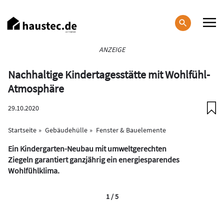
Direkt
zum
Inhalt
Haupt-
ANZEIGE
Navigation
Nachhaltige Kindertagesstätte mit Wohlfühl-
Atmosphäre
29.10.2020
Startseite
Gebäudehülle
Fenster & Bauelemente
Ein Kindergarten-Neubau mit umweltgerechten
Ziegeln garantiert ganzjährig ein energiesparendes
Wohlfühlklima.
1 / 5