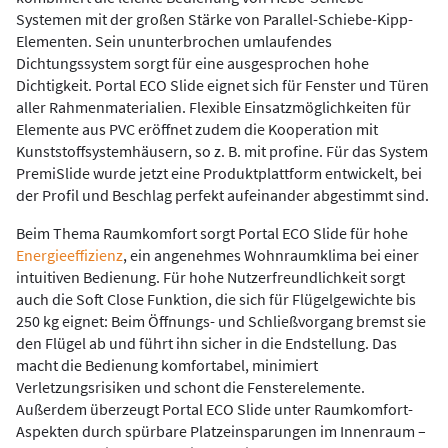
Systemen mit der großen Stärke von Parallel-Schiebe-Kipp-
Elementen. Sein ununterbrochen umlaufendes
Dichtungssystem sorgt für eine ausgesprochen hohe
Dichtigkeit. Portal ECO Slide eignet sich für Fenster und Türen
aller Rahmenmaterialien. Flexible Einsatzmöglichkeiten für
Elemente aus PVC eröffnet zudem die Kooperation mit
Kunststoffsystemhäusern, so z. B. mit profine. Für das System
PremiSlide wurde jetzt eine Produktplattform entwickelt, bei
der Profil und Beschlag perfekt aufeinander abgestimmt sind.
Beim Thema Raumkomfort sorgt Portal ECO Slide für hohe
Energieeffizienz
, ein angenehmes Wohnraumklima bei einer
intuitiven Bedienung. Für hohe Nutzerfreundlichkeit sorgt
auch die Soft Close Funktion, die sich für Flügelgewichte bis
250 kg eignet: Beim Öffnungs- und Schließvorgang bremst sie
den Flügel ab und führt ihn sicher in die Endstellung. Das
macht die Bedienung komfortabel, minimiert
Verletzungsrisiken und schont die Fensterelemente.
Außerdem überzeugt Portal ECO Slide unter Raumkomfort-
Aspekten durch spürbare Platzeinsparungen im Innenraum –