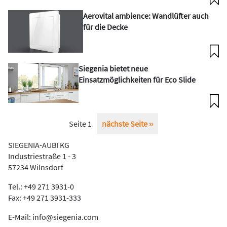
Aerovital ambience: Wandlüfter auch
für die Decke
Siegenia bietet neue
Einsatzmöglichkeiten für Eco Slide
Seitennummerierung
Seite 1
Nächste
nächste Seite ››
Seite
SIEGENIA-AUBI KG
Industriestraße 1 - 3
57234 Wilnsdorf
Tel.: +49 271 3931-0
Fax: +49 271 3931-333
E-Mail:
info@siegenia.com