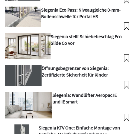
Siegenia Eco Pass: Niveaugleiche 0-mm-
Bodenschwelle für Portal HS
Siegenia stellt Schiebebeschlag Eco
Slide Co vor
Öffnungsbegrenzer von Siegenia:
Zertifizierte Sicherheit für Kinder
Siegenia: Wandlüfter Aeropac IE
und IE smart
Siegenia KFV One: Einfache Montage von