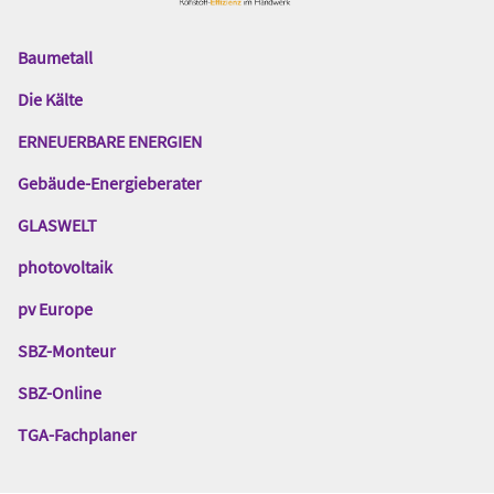
Baumetall
Das
Gentner
Die Kälte
Netzwerk
ERNEUERBARE ENERGIEN
Gebäude-Energieberater
GLASWELT
photovoltaik
pv Europe
SBZ-Monteur
SBZ-Online
TGA-Fachplaner