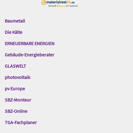
Baumetall
Das
Gentner
Die Kälte
Netzwerk
ERNEUERBARE ENERGIEN
Gebäude-Energieberater
GLASWELT
photovoltaik
pv Europe
SBZ-Monteur
SBZ-Online
TGA-Fachplaner