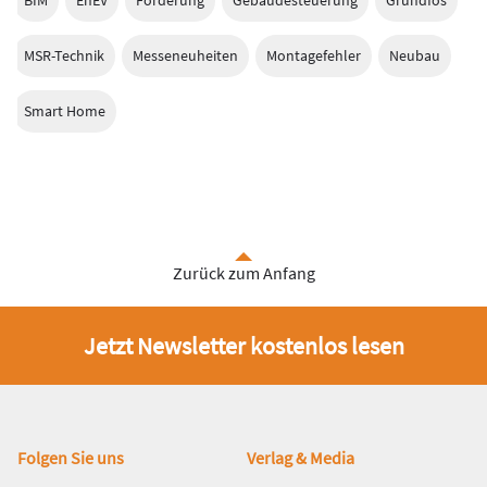
BIM
EnEV
Förderung
Gebäudesteuerung
Grundfos
MSR-Technik
Messeneuheiten
Montagefehler
Neubau
Smart Home
Zurück zum Anfang
Jetzt Newsletter kostenlos lesen
Fußbereich
Folgen Sie uns
Verlag & Media