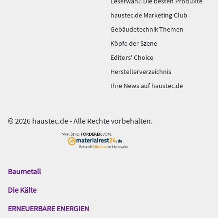
Leserwahl: Die besten Produkte
haustec.de Marketing Club
Gebäudetechnik-Themen
Köpfe der Szene
Editors' Choice
Herstellerverzeichnis
Ihre News auf haustec.de
© 2026 haustec.de - Alle Rechte vorbehalten.
Baumetall
Das
Gentner
Die Kälte
Netzwerk
ERNEUERBARE ENERGIEN