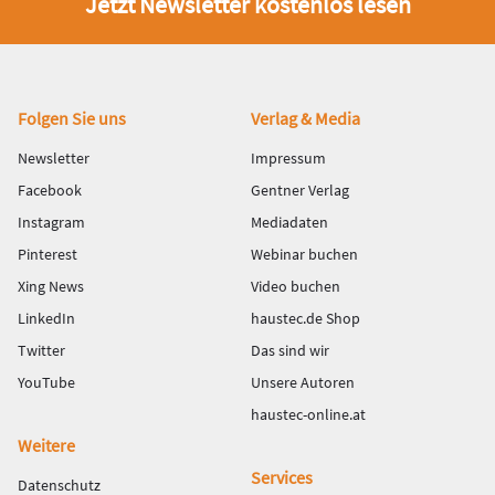
Jetzt Newsletter kostenlos lesen
Fußbereich
Folgen Sie uns
Verlag & Media
Newsletter
Impressum
Facebook
Gentner Verlag
Instagram
Mediadaten
Pinterest
Webinar buchen
Xing News
Video buchen
LinkedIn
haustec.de Shop
Twitter
Das sind wir
YouTube
Unsere Autoren
haustec-online.at
Weitere
Services
Datenschutz