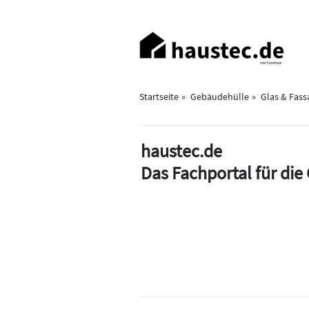
Direkt
zum
Haupt-
Inhalt
Navigation
Startseite
Gebäudehülle
Glas & Fass
haustec.de
Das Fachportal für di