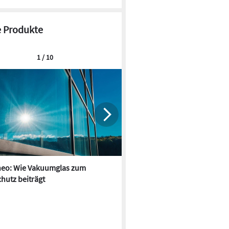
 Produkte
1 / 10
© Lumon
neo: Wie Vakuumglas zum
MHZ: Kindergarten-Neubau m
hutz beiträgt
großflächigem Sonnenschutz