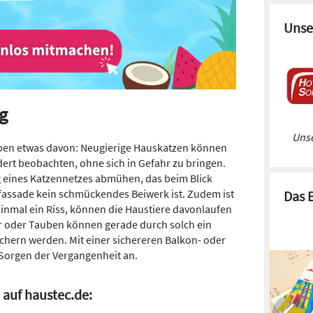
Unse
g
Unse
ben etwas davon: Neugierige Hauskatzen können
dert beobachten, ohne sich in Gefahr zu bringen.
g eines Katzennetzes abmühen, das beim Blick
fassade kein schmückendes Beiwerk ist. Zudem ist
Das 
 einmal ein Riss, können die Haustiere davonlaufen
er oder Tauben können gerade durch solch ein
hern werden. Mit einer sichereren Balkon- oder
Sorgen der Vergangenheit an.
auf haustec.de: