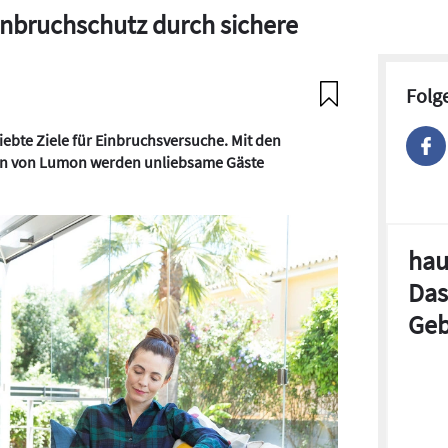
inbruchschutz durch sichere
Folg
iebte Ziele für Einbruchsversuche. Mit den
en von Lumon werden unliebsame Gäste
hau
Das
Geb