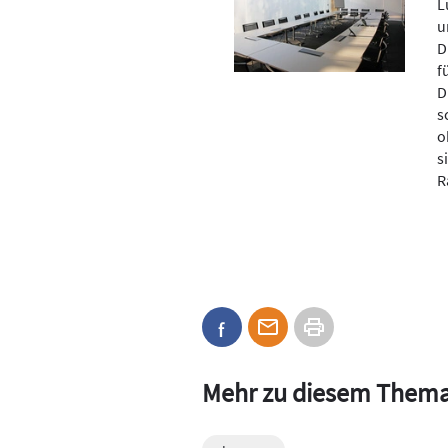
L
u
D
f
D
s
o
s
R
Mehr zu diesem Them