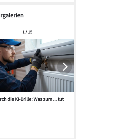
ergalerien
1 / 15
ch die KI-Brille: Was zum ... tut
Die besten KI-Bilder zum Th
Heizungswasser