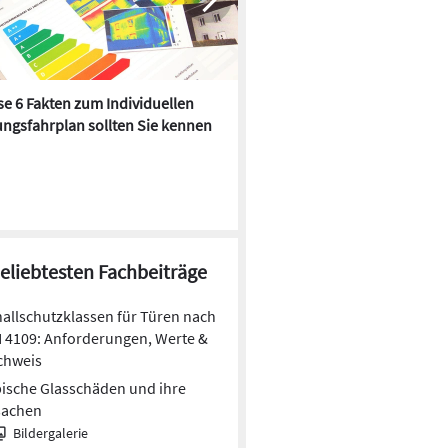
e 6 Fakten zum Individuellen
Kühlen mit Heizkörper:
ngsfahrplan sollten Sie kennen
Wärmepumpe macht es mögl
beliebtesten Fachbeiträge
allschutzklassen für Türen nach
 4109: Anforderungen, Werte &
chweis
ische Glasschäden und ihre
sachen
Bildergalerie