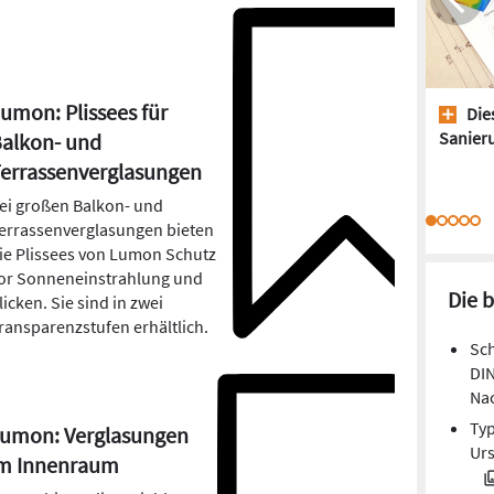
umon: Plissees für
Dies
Sanieru
alkon- und
errassenverglasungen
ei großen Balkon- und
errassenverglasungen bieten
ie Plissees von Lumon Schutz
or Sonneneinstrahlung und
Die 
licken. Sie sind in zwei
ransparenzstufen erhältlich.
Sch
DIN
Na
Typ
umon: Verglasungen
Ur
m Innenraum