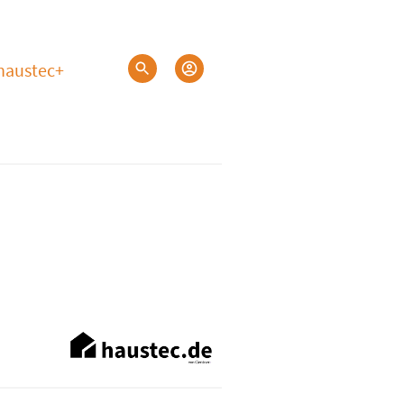
haustec+