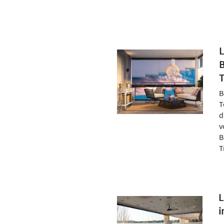
L
B
T
B
T
d
v
B
T
L
i