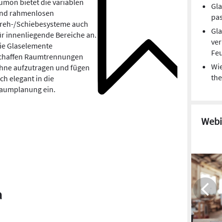
umon bietet die variablen
Gla
nd rahmenlosen
pa
reh-/Schiebesysteme auch
Gla
ür innenliegende Bereiche an.
ve
ie Glaselemente
Feu
chaffen Raumtrennungen
Wie
hne aufzutragen und fügen
the
ich elegant in die
aumplanung ein.
Webi
a