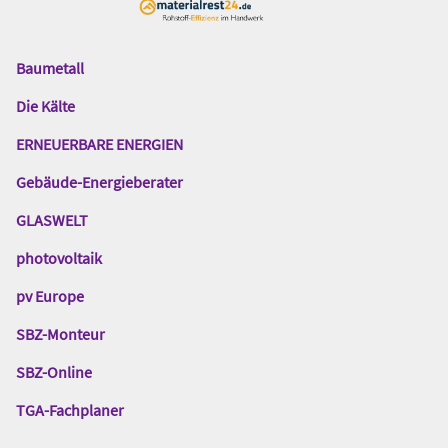
Baumetall
Das
Gentner
Die Kälte
Netzwerk
ERNEUERBARE ENERGIEN
Gebäude-Energieberater
GLASWELT
photovoltaik
pv Europe
SBZ-Monteur
SBZ-Online
TGA-Fachplaner