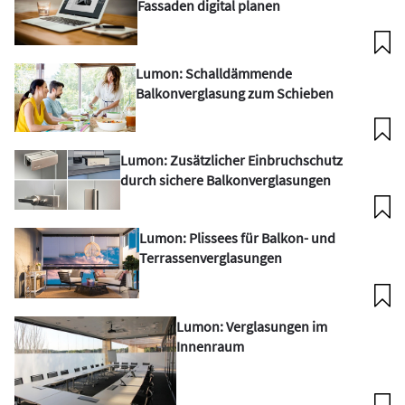
Fassaden digital planen
Lumon: Schalldämmende
Balkonverglasung zum Schieben
Lumon: Zusätzlicher Einbruchschutz
durch sichere Balkonverglasungen
Lumon: Plissees für Balkon- und
Terrassenverglasungen
Lumon: Verglasungen im
Innenraum