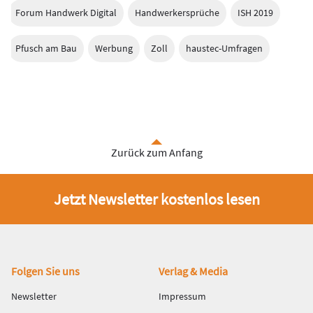
Forum Handwerk Digital
Handwerkersprüche
ISH 2019
Pfusch am Bau
Werbung
Zoll
haustec-Umfragen
Zurück zum Anfang
Jetzt Newsletter kostenlos lesen
Fußbereich
Folgen Sie uns
Verlag & Media
Newsletter
Impressum