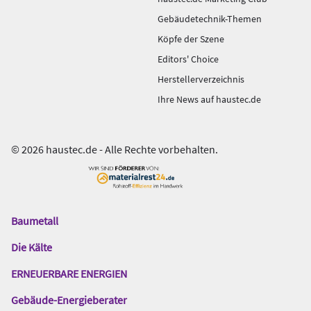
Gebäudetechnik-Themen
Köpfe der Szene
Editors' Choice
Herstellerverzeichnis
Ihre News auf haustec.de
© 2026 haustec.de - Alle Rechte vorbehalten.
Baumetall
Das
Gentner
Die Kälte
Netzwerk
ERNEUERBARE ENERGIEN
Gebäude-Energieberater