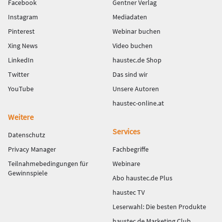
Facebook
Gentner Verlag
Instagram
Mediadaten
Pinterest
Webinar buchen
Xing News
Video buchen
LinkedIn
haustec.de Shop
Twitter
Das sind wir
YouTube
Unsere Autoren
haustec-online.at
Weitere
Services
Datenschutz
Privacy Manager
Fachbegriffe
Teilnahmebedingungen für
Webinare
Gewinnspiele
Abo haustec.de Plus
haustec TV
Leserwahl: Die besten Produkte
haustec.de Marketing Club