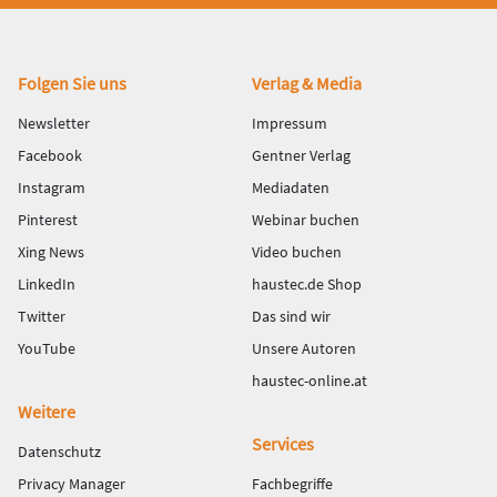
Fußbereich
Folgen Sie uns
Verlag & Media
Newsletter
Impressum
Facebook
Gentner Verlag
Instagram
Mediadaten
Pinterest
Webinar buchen
Xing News
Video buchen
LinkedIn
haustec.de Shop
Twitter
Das sind wir
YouTube
Unsere Autoren
haustec-online.at
Weitere
Services
Datenschutz
Privacy Manager
Fachbegriffe