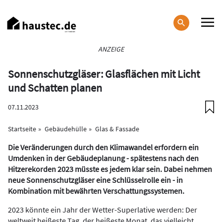
Direkt
zum
Inhalt
Haupt-
ANZEIGE
Navigation
Sonnenschutzgläser: Glasflächen mit Licht
und Schatten planen
07.11.2023
Startseite
Gebäudehülle
Glas & Fassade
Die Veränderungen durch den Klimawandel erfordern ein
Umdenken in der Gebäudeplanung - spätestens nach den
Hitzerekorden 2023 müsste es jedem klar sein. Dabei nehmen
neue Sonnenschutzgläser eine Schlüsselrolle ein - in
Kombination mit bewährten Verschattungssystemen.
2023 könnte ein Jahr der Wetter-Superlative werden: Der
weltweit heißeste Tag, der heißeste Monat, das vielleicht