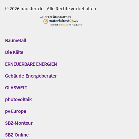
© 2026 haustec.de - Alle Rechte vorbehalten.
Baumetall
Das
Gentner
Die Kälte
Netzwerk
ERNEUERBARE ENERGIEN
Gebäude-Energieberater
GLASWELT
photovoltaik
pv Europe
SBZ-Monteur
SBZ-Online