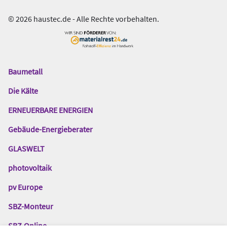
© 2026 haustec.de - Alle Rechte vorbehalten.
Baumetall
Das
Gentner
Die Kälte
Netzwerk
ERNEUERBARE ENERGIEN
Gebäude-Energieberater
GLASWELT
photovoltaik
pv Europe
SBZ-Monteur
SBZ-Online