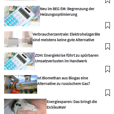
Neu im BEG EM: Begrenzung der
Heizungsoptimierung
Verbraucherzentrale: Elektroheizgeräte
sind meistens keine gute Alternative
ZDH: Energiekrise führt zu spürbaren
Umsatzverlusten im Handwerk
Ist Biomethan aus Biogas eine
Alternative zu russischem Gas?
Energiesparen: Das bringt die
EnSikuMaV