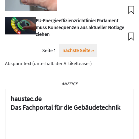
EU-Energieeffizienzrichtlinie: Parlament
muss Konsequenzen aus aktueller Notlage
ziehen
Seitennummerierung
Seite 1
Nächste
nächste Seite ››
Seite
Abspanntext (unterhalb der Artikelteaser)
ANZEIGE
haustec.de
Das Fachportal für die Gebäudetechnik