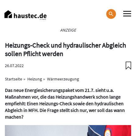
Direkt
zum
Inhalt
Haupt-
ANZEIGE
Navigation
Heizungs-Check und hydraulischer Abgleich
sollen Pflicht werden
26.07.2022
Startseite
Heizung
Wärmeerzeugung
Das neue Energiesicherungspaket vom 21.7. sieht u.a.
Maßnahmen vor, die das Heizungshandwerk schon lange
empfiehlt: Einen Heizungs-Check sowie den hydraulischen
Abgleich in MFH. Die Frage stellt sich nur, wer soll das wann
machen?