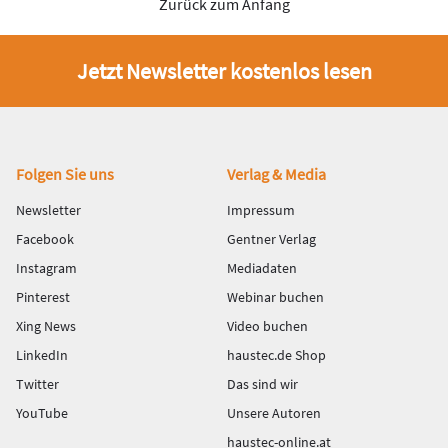
Zurück zum Anfang
Jetzt Newsletter kostenlos lesen
Fußbereich
Folgen Sie uns
Verlag & Media
Newsletter
Impressum
Facebook
Gentner Verlag
Instagram
Mediadaten
Pinterest
Webinar buchen
Xing News
Video buchen
LinkedIn
haustec.de Shop
Twitter
Das sind wir
YouTube
Unsere Autoren
haustec-online.at