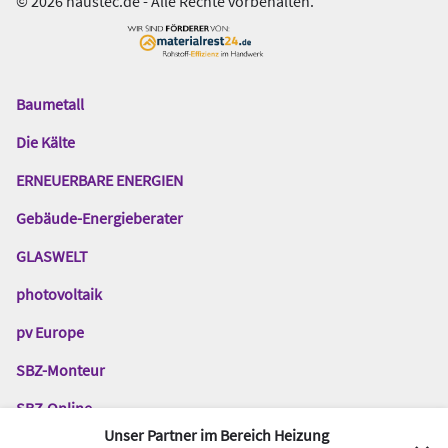
© 2026 haustec.de - Alle Rechte vorbehalten.
Baumetall
Das
Gentner
Die Kälte
Netzwerk
ERNEUERBARE ENERGIEN
Gebäude-Energieberater
GLASWELT
photovoltaik
pv Europe
SBZ-Monteur
SBZ-Online
Unser Partner im Bereich Heizung
TGA-Fachplaner