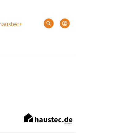
haustec+