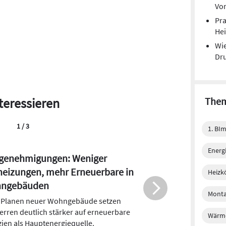
Vor
Pra
He
Wie
Dru
teressieren
Them
2 / 3
1. BI
Energi
und Heizöl: Preise mehr als
doppelt
Heizk
osten für Strom, Heizen und Mobilität
Monta
 für eine exemplarische Familie im
r 2022 bei durchschnittlich 6.092 Euro.
Wärm
ind 57 Prozent bzw. 2.201 Euro mehr als