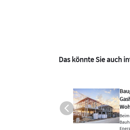
Das könnte Sie auch in
 Weniger
Gas 
 Erneuerbare in
ver
Die K
lagen
gebäude setzen
Janua
er auf erneuerbare
Das s
equelle.