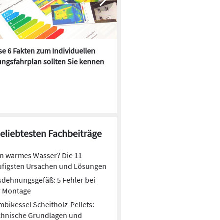
e 6 Fakten zum Individuellen
Kühlen mit Heizkörper:
ngsfahrplan sollten Sie kennen
Wärmepumpe macht es mögl
beliebtesten Fachbeiträge
n warmes Wasser? Die 11
ufigsten Ursachen und Lösungen
dehnungsgefäß: 5 Fehler bei
r Montage
bikessel Scheitholz-Pellets:
chnische Grundlagen und