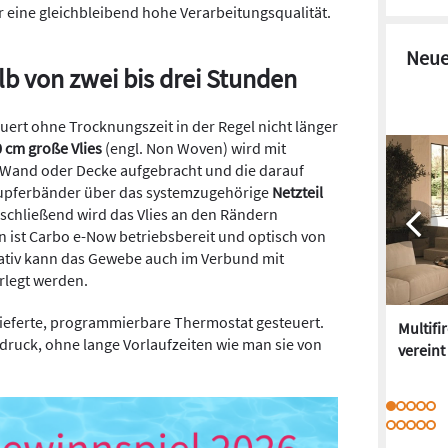
 eine gleichbleibend hohe Verarbeitungsqualität.
Neue
b von zwei bis drei Stunden
auert ohne Trocknungszeit in der Regel nicht länger
 cm große Vlies
(engl. Non Woven) wird mit
Wand oder Decke aufgebracht und die darauf
Kupferbänder über das systemzugehörige
Netzteil
schließend wird das Vlies an den Rändern
n ist Carbo e-Now betriebsbereit und optisch von
nativ kann das Gewebe auch im Verbund mit
rlegt werden.
lieferte, programmierbare Thermostat gesteuert.
Multifi
fdruck, ohne lange Vorlaufzeiten wie man sie von
vereint