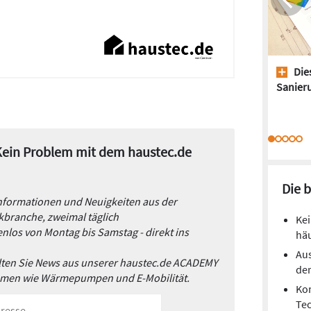
Dies
Sanieru
 Kein Problem mit dem haustec.de
Die 
Informationen und Neuigkeiten aus der
branche, zweimal täglich
Kei
nlos von Montag bis Samstag - direkt ins
hä
Aus
alten Sie News aus unserer haustec.de ACADEMY
de
emen wie Wärmepumpen und E-Mobilität.
Kom
Te