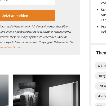
Vor
Sch
Aus
Ta
Pra
austec.de-Newsletter bin ich damit einverstanden, über
He
- und Online-Angebote der Alfons W. Gentner Verlag GmbH &
 werden. Diese Einwilligung kann ich widerrufen und eine
zeit möglich. Informationen zum Umgang mit Daten finden Sie
nschutzerklärung
.
Them
1. BI
Energi
Heizk
Monta