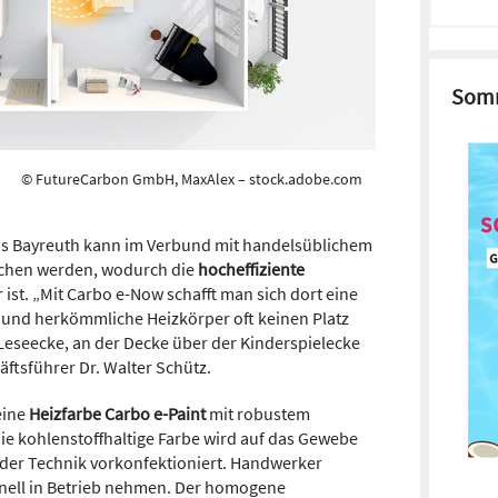
Somm
© FutureCarbon GmbH, MaxAlex – stock.adobe.com
us Bayreuth kann im Verbund mit handelsüblichem
richen werden, wodurch die
hocheffiziente
 ist. „Mit Carbo e-Now schafft man sich dort eine
 und herkömmliche Heizkörper oft keinen Platz
 Leseecke, an der Decke über der Kinderspielecke
ftsführer Dr. Walter Schütz.
eine
Heizfarbe Carbo e-Paint
mit robustem
e kohlenstoffhaltige Farbe wird auf das Gewebe
 der Technik vorkonfektioniert. Handwerker
nell in Betrieb nehmen. Der homogene