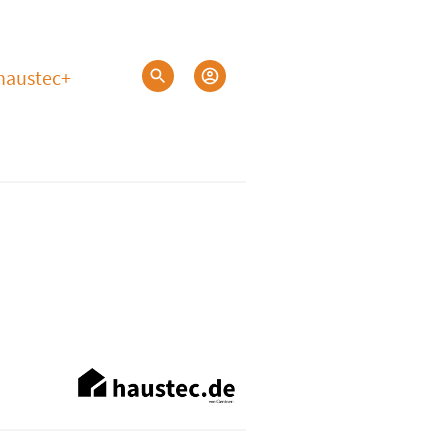
haustec+