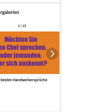
ergalerien
1 / 15
0 besten Handwerkersprüche
Im Farbrausch: Bäder der 70e