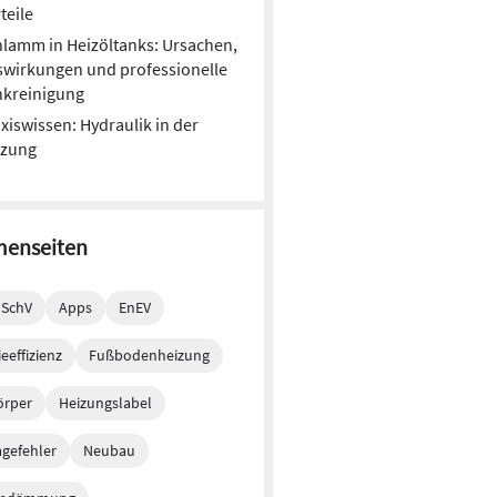
teile
lamm in Heizöltanks: Ursachen,
wirkungen und professionelle
nkreinigung
xiswissen: Hydraulik in der
izung
enseiten
mSchV
Apps
EnEV
eeffizienz
Fußbodenheizung
örper
Heizungslabel
gefehler
Neubau