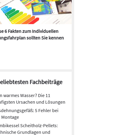
e 6 Fakten zum Individuellen
Kühlen mit Heizkörper:
ngsfahrplan sollten Sie kennen
Wärmepumpe macht es mögl
beliebtesten Fachbeiträge
n warmes Wasser? Die 11
ufigsten Ursachen und Lösungen
dehnungsgefäß: 5 Fehler bei
r Montage
bikessel Scheitholz-Pellets:
chnische Grundlagen und