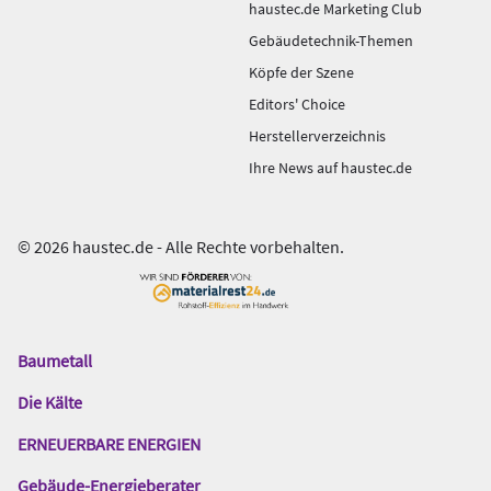
haustec.de Marketing Club
Gebäudetechnik-Themen
Köpfe der Szene
Editors' Choice
Herstellerverzeichnis
Ihre News auf haustec.de
© 2026 haustec.de - Alle Rechte vorbehalten.
Baumetall
Das
Gentner
Die Kälte
Netzwerk
ERNEUERBARE ENERGIEN
Gebäude-Energieberater