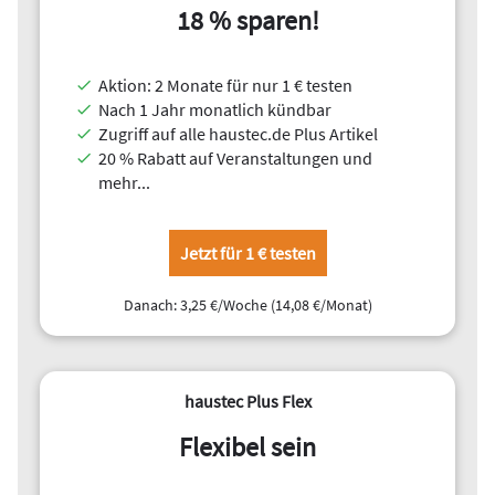
Kostenentwicklung und alternative Erdwärmequellen
18 % sparen!
Erschließungskosten durch Eigenleistung senken
PVT-Kollektoren als ergänzende Wärmequelle
Aktion: 2 Monate für nur 1 € testen
Herausforderungen bei Erdsonden im verdichteten
Nach 1 Jahr monatlich kündbar
Wohnbau
Zugriff auf alle haustec.de Plus Artikel
20 % Rabatt auf Veranstaltungen und
Grunddienstbarkeit als Lösung
mehr...
Fazit
Jetzt für 1 € testen
Trotz der vielfältigen Vorteile von Sole/Wasser-
Wärmepumpen (auch als Erdwärmepumpen bezeichnet)
Danach: 3,25 €/Woche (14,08 €/Monat)
verzeichnet der Bundesverband Wärmepumpe (BWP)
rückläufige Umsatzzahlen in diesem Segment. Dabei
sprechen zahlreiche Argumente gerade im Hinblick auf
Sicherheit, Effizienz, Langlebigkeit und Umweltfreundlichkeit
haustec Plus Flex
für die Nutzung von Erdwärme.
Flexibel sein
1. Schutz vor Diebstahl und Beschädigung