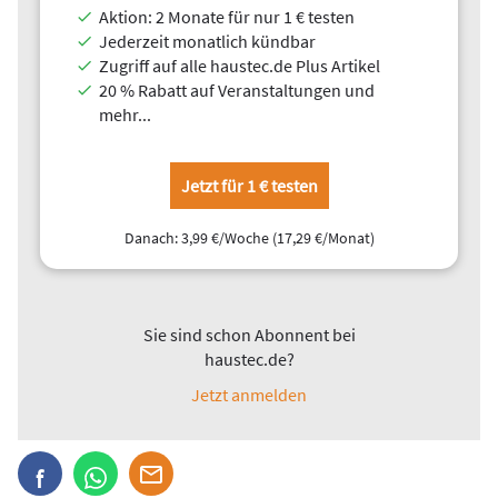
Aktion: 2 Monate für nur 1 € testen
Im Gegensatz zu außen aufgestellten Kompakt-Luft-
Jederzeit monatlich kündbar
Wärmepumpen oder den Außeneinheiten von Luft-Split-
Zugriff auf alle haustec.de Plus Artikel
Wärmepumpen stehen Erdwärmepumpen in der Regel im
20 % Rabatt auf Veranstaltungen und
Gebäudeinneren. Als der Wärmepumpenmarkt vor etwa zwei
mehr...
Jahren nahezu leergefegt war, kam es mehrfach zu
Diebstählen von Außengeräten – Sole/Wasser-
Wärmepumpen waren hiervon nicht betroffen.
Jetzt für 1 € testen
Danach: 3,99 €/Woche (17,29 €/Monat)
Sie sind schon Abonnent bei
haustec.de?
2. Sicherheit bei Unwettern
Bei orkanartigen Stürmen kann selbst eine 550 kg schwere