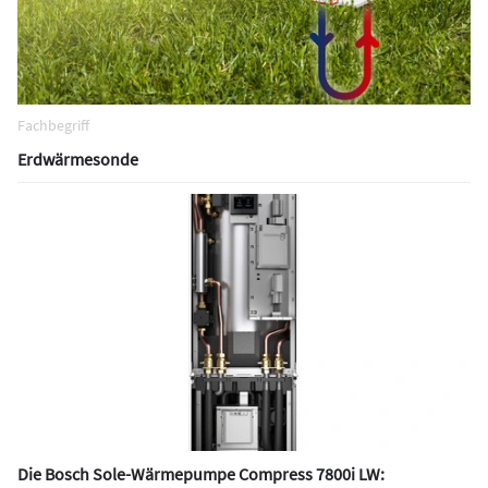
Quellenmanagement
, für das es mittlerweile spezialisierte
Anbieter gibt.
Herausforderungen bei Erdsonden im
Fachbegriff
verdichteten Wohnbau
Erdwärmesonde
Wegen fehlender Flächen wird im Reihenhausbau oft auf
Erdwärmenutzung verzichtet. Häufig befindet sich nur hinter
dem Gebäude Platz für die Bohrtechnik. Der Krantransport
über das Haus hinweg gilt als teuer und kompliziert.
Gleichzeitig ist der rückwärtige Bereich bei vielen Gebäuden
aus schallschutztechnischer Sicht problematisch – denn dort
liegen häufig die Schlafzimmer.
Grunddienstbarkeit als Lösung
Weniger bekannt ist die Möglichkeit, eine Grunddienstbarkeit
für die
Nutzung öffentlicher Flächen
(z. B. Gehwege)
Die Bosch Sole-Wärmepumpe Compress 7800i LW:
einzutragen. In Sachsen sind dem Autor zwei Fälle bekannt, in