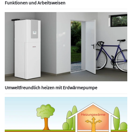
Funktionen und Arbeitsweisen
denen dies problemlos erfolgte – inklusive Genehmigung von
Erdsonden mit Tiefen über 200 m
.
Systeme wie die von Alpha Innotec und anderen Anbietern
leiser, modulierender Sole/Wasser- Wärmepumpen mit
integriertem Warmwasserspeicher ermöglichen es, jede
Wohneinheit mit einer eigenen Sole/Wasser-Wärmepumpe zu
versorgen. Investoren schätzen diese Lösung besonders, da
sie eine direkte Abrechnung über den Stromzähler und eine
individuelle Temperaturregelung durch den Betreiber erlaubt.
Fazit
Umweltfreundlich heizen mit Erdwärmepumpe
Sole/Wasser-Wärmepumpenanlagen in Kombination mit
wassergeführten Flächenheizsystemen bieten zahlreiche
Vorteile: hohe Effizienz, umweltfreundlicher, geringe
Geräuschentwicklung, Unabhängigkeit von
Witterungseinflüssen, eine längere Lebensdauer und einen
hohen Komfort mit wohliger Wärme. Gerade im Bestand mit
erhöhtem Temperaturniveau sind sie Luft/-Wärmepumpen in