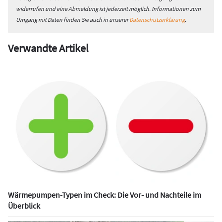
gleichbleibend hohe Effizienz. Luft/Wasser-Wärmepumpen
widerrufen und eine Abmeldung ist jederzeit möglich. Informationen zum
hingegen verlieren bei sinkenden Außentemperaturen an
Umgang mit Daten finden Sie auch in unserer
Datenschutzerklärung
.
Heizleistung und Wirkungsgrad. Ihre Einsatzgrenzen liegen
typischerweise zwischen -20 °C und +35 °C.
Verwandte Artikel
Kostenentwicklung und alternative
Erdwärmequellen
Mit dem Gebäudeenergiegesetz (GEG) und der Einführung
großzügiger Förderungen stiegen die Preise für
Erdsondenanlagen zwischenzeitlich stark an.
Mittlerweile
bewegen sich die Kosten wieder nach unten
– eine
Entwicklung, die vielen Energieberatern, Installateuren und
Bauherren noch wenig bekannt ist.
Zudem existieren zahlreiche alternative Varianten zur
Erdwärmeerschließung: Grabenkollektoren, Erdwärmekörbe,
Wärmepumpen-Typen im Check: Die Vor- und Nachteile im
Erdwärme-Zäune, Eisspeicher, Regenwasserzisternen,
Überblick
Bohrpfähle mit integrierten Wärmeübertragern,
Kollektormatten und Betonabsorber. Diese Systeme lassen