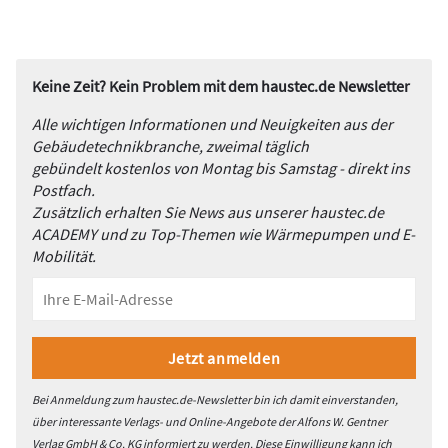
Leistungsaufnahme auch im Ein- und Zweifamilienhaus
häufig über dieser Grenze. Sole/Wasser-Wärmepumpen
hingegen arbeiten meist monovalent und bleiben mit
Keine Zeit? Kein Problem mit dem haustec.de Newsletter
Anschlusswerten unter 4,0 kW von dieser Regelung verschont.
Alle wichtigen Informationen und Neuigkeiten aus der
5. Lärmbelästigung vermeiden
Gebäudetechnikbranche, zweimal täglich
gebündelt kostenlos von Montag bis Samstag - direkt ins
Trotz technischer Verbesserungen kommt es bei Luft-
Postfach.
Wärmepumpen weiterhin zu Nachbarschaftsbeschwerden.
Zusätzlich erhalten Sie News aus unserer haustec.de
Hellhörige Nachbarn fühlen sich durch Betriebsgeräusche
ACADEMY und zu Top-Themen wie Wärmepumpen und E-
gestört. Bei Split-Wärmepumpen treten zudem häufig
Mobilität.
Körperschall
übertragungen ins Gebäude auf – insbesondere
über die Heißgasleitung.
6. Effizienz unabhängig von
Außentemperaturen
Bei Anmeldung zum haustec.de-Newsletter bin ich damit einverstanden,
Sole/Wasser-Wärmepumpen nutzen die nahezu konstante
über interessante Verlags- und Online-Angebote der Alfons W. Gentner
Temperatur des Erdreichs und bieten daher eine
Verlag GmbH & Co. KG informiert zu werden. Diese Einwilligung kann ich