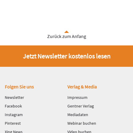
Zurück zum Anfang
Jetzt Newsletter kostenlos lesen
Fußbereich
Folgen Sie uns
Verlag & Media
Newsletter
Impressum
Facebook
Gentner Verlag
Instagram
Mediadaten
Pinterest
Webinar buchen
Xing News
Video buchen