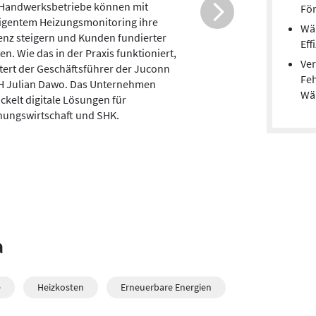
e Stromanbieter bieten Wärmepumpen-
För
e an. Ein Marktcheck der
Wä
aucherzentrale NRW bei 23
Eff
anbietern zeigt, dass die Tarife oft nur
Ver
r vergleichbar sind. Diese 5 Punkte aus
Feh
arktcheck sollten Sie kennen.
Wä
a
e
Heizkosten
Erneuerbare Energien