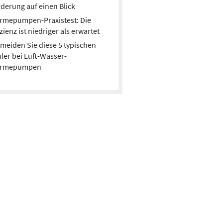
Nach zwei Jahren rückläufiger Verkaufszahlen
derung auf einen Blick
verzeichnet der europäische WP-Markt 2025
rmepumpen-Praxistest: Die
eine deutliche Erholung. Stabile
izienz ist niedriger als erwartet
Förderprogramme und sinkende Gaskessel-
meiden Sie diese 5 typischen
Absätze verschieben den Markt zugunsten der
ler bei Luft-Wasser-
Wärmepumpe – doch die
rmepumpen
Rahmenbedingungen bleiben fragil.