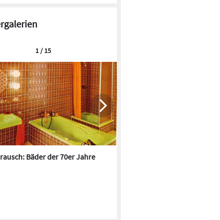
ergalerien
1 / 15
rausch: Bäder der 70er Jahre
18 Beweise, dass Handwer
Reparaturgenies sind