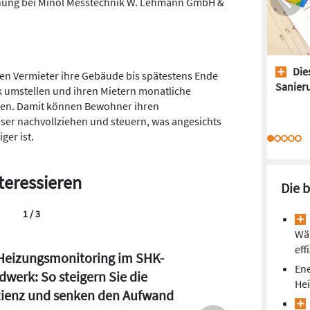
echnung bei Minol Messtechnik W. Lehmann GmbH &
Dies
 Vermieter ihre Gebäude bis spätestens Ende
Sanieru
k umstellen und ihren Mietern monatliche
len. Damit können Bewohner ihren
ser nachvollziehen und steuern, was angesichts
ger ist.
teressieren
Die 
2 / 3
Wä
eff
iese 5 Punkte zu
Ene
mepumpen-Stromtarifen sollten
He
 kennen