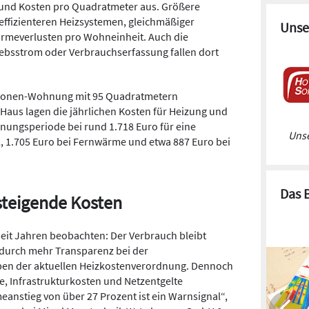
ch und Kosten pro Quadratmeter aus. Größere
effizienteren Heizsystemen, gleichmäßiger
Unse
rmeverlusten pro Wohneinheit. Auch die
ebsstrom oder Verbrauchserfassung fallen dort
ersonen-Wohnung mit 95 Quadratmetern
aus lagen die jährlichen Kosten für Heizung und
nungsperiode bei rund 1.718 Euro für eine
Unse
l, 1.705 Euro bei Fernwärme und etwa 887 Euro bei
Das 
steigende Kosten
seit Jahren beobachten: Der Verbrauch bleibt
durch mehr Transparenz bei der
ben der aktuellen Heizkostenverordnung. Dennoch
se, Infrastrukturkosten und Netzentgelte
nstieg von über 27 Prozent ist ein Warnsignal“,