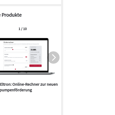
 Produkte
1 / 10
 Eltron: Online-Rechner zur neuen
Quartier in Falkensee kombin
pumpenförderung
Wärmepumpen und Durchlauf