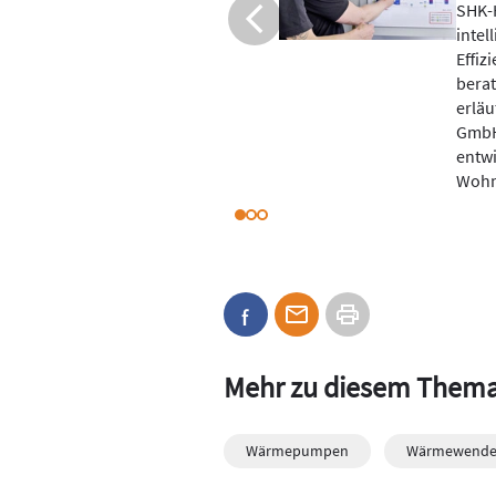
können mit
Viel
nitoring ihre
Tarif
nden fundierter
Verbr
axis funktioniert,
Strom
ührer der Juconn
schwe
Unternehmen
dem M
gen für
 SHK.
Mehr zu diesem Them
Wärmepumpen
Wärmewend