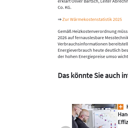
erklärt Oliver Bartsch, Leiter Abr
Co. KG.
⇒
Zur Wärmekostenstatistik 2025
Gemäß Heizkostenverordnung müssen
2026 auf fernauslesbare Messtechni
Verbrauchsinformationen bereitstel
Energieverbrauch heute deutlich bes
der hohen Energiepreise umso wichti
Das könnte Sie auch in
ing im SHK-
D
n Sie die
Wär
n den Aufwand
Sie