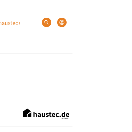
haustec+