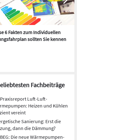
e 6 Fakten zum Individuellen
Kühlen mit Heizkörper:
ngsfahrplan sollten Sie kennen
Wärmepumpe macht es mögl
beliebtesten Fachbeiträge
Praxisreport Luft-Luft-
rmepumpen: Heizen und Kühlen
izient vereint
Wärmepumpenmarkt in Europa
rgetische Sanierung: Erst die
erholt sich: Absatz steigt 2025 um
izung, dann die Dämmung?
über 10 Prozent
BEG: Die neue Wärmepumpen-