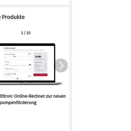
 Produkte
1 / 10
 Eltron: Online-Rechner zur neuen
Quartier in Falkensee kombin
pumpenförderung
Wärmepumpen und Durchlauf