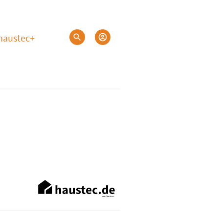
haustec+