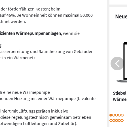
% der förderfähigen Kosten; beim
 auf 45%. Je Wohneinheit können maximal 50.000
Neue
echnet werden.
fizienten Wärmepumpenanlagen
, wenn sie
g
wasserbereitung und Raumheizung von Gebäuden
 in ein Wärmenetz
rch eine neue Wärmepumpe
Stiebel
ehenden Heizung mit einer Wärmepumpe (bivalente
Wärme
ert mit Lüftungsgeräten inklusive
diese regelungstechnisch gemeinsam betrieben
notwendigen Luftleitungen und Zubehör).