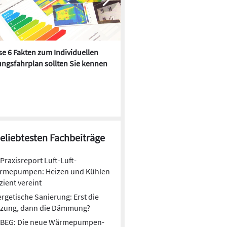
e 6 Fakten zum Individuellen
Kühlen mit Heizkörper:
ngsfahrplan sollten Sie kennen
Wärmepumpe macht es mögl
beliebtesten Fachbeiträge
Praxisreport Luft-Luft-
rmepumpen: Heizen und Kühlen
izient vereint
rgetische Sanierung: Erst die
izung, dann die Dämmung?
BEG: Die neue Wärmepumpen-