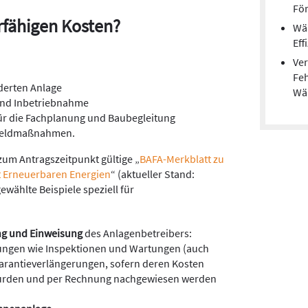
För
rfähigen Kosten?
Wä
Eff
Ver
Feh
derten Anlage
Wä
 und Inbetriebnahme
ür die Fachplanung und Baubegleitung
feldmaßnahmen.
zum Antragszeitpunkt gültige „
BAFA-Merkblatt zu
t Erneuerbaren Energien
“ (aktueller Stand:
wählte Beispiele speziell für
ng
und Einweisung
des Anlagenbetreibers:
stungen wie Inspektionen und Wartungen (auch
antieverlängerungen, sofern deren Kosten
wurden und per Rechnung nachgewiesen werden