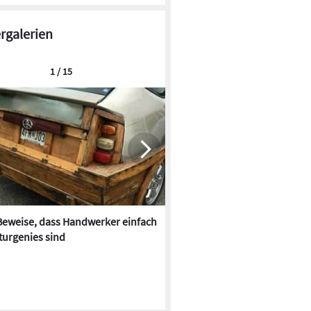
ergalerien
1 / 15
Beweise, dass Handwerker einfach
Im Farbrausch: Bäder der 70e
turgenies sind