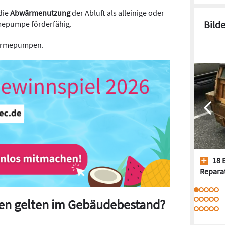
die
Abwärmenutzung
der Abluft als alleinige oder
Bild
mepumpe förderfähig.
ärmepumpen.
18 
Repara
en gelten im Gebäudebestand?