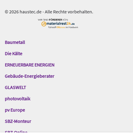
© 2026 haustec.de - Alle Rechte vorbehalten.
Baumetall
Das
Gentner
Die Kälte
Netzwerk
ERNEUERBARE ENERGIEN
Gebäude-Energieberater
GLASWELT
photovoltaik
pv Europe
SBZ-Monteur
SBZ-Online