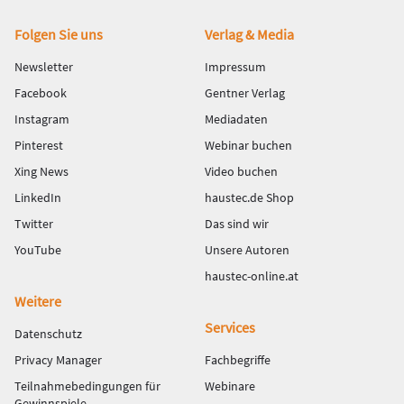
Fußbereich
Folgen Sie uns
Verlag & Media
Newsletter
Impressum
Facebook
Gentner Verlag
Instagram
Mediadaten
Pinterest
Webinar buchen
Xing News
Video buchen
LinkedIn
haustec.de Shop
Twitter
Das sind wir
YouTube
Unsere Autoren
haustec-online.at
Weitere
Services
Datenschutz
Privacy Manager
Fachbegriffe
Teilnahmebedingungen für
Webinare
Gewinnspiele