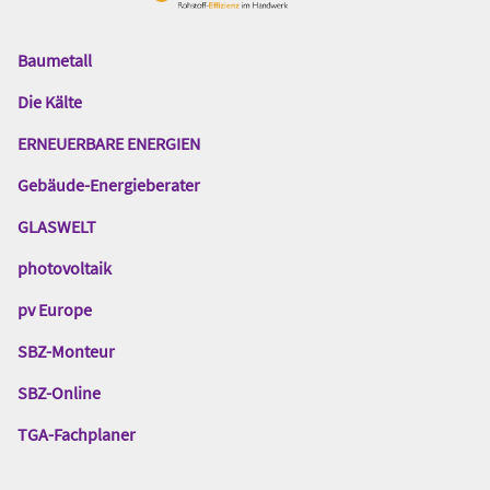
Baumetall
Das
Gentner
Die Kälte
Netzwerk
ERNEUERBARE ENERGIEN
Gebäude-Energieberater
GLASWELT
photovoltaik
pv Europe
SBZ-Monteur
SBZ-Online
TGA-Fachplaner