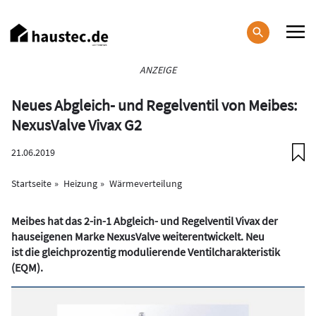
Direkt
zum
Inhalt
Haupt-
ANZEIGE
Navigation
Neues Abgleich- und Regelventil von Meibes:
NexusValve Vivax G2
21.06.2019
Startseite
Heizung
Wärmeverteilung
Meibes hat das 2-in-1 Abgleich- und Regelventil Vivax der
hauseigenen Marke NexusValve weiterentwickelt. Neu
ist die gleichprozentig modulierende Ventilcharakteristik
(EQM).