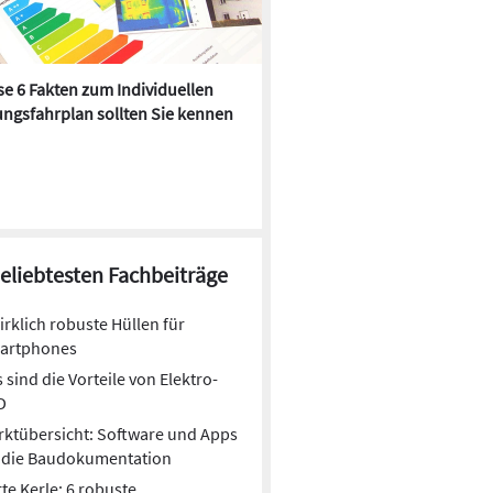
e 6 Fakten zum Individuellen
Kühlen mit Heizkörper:
ngsfahrplan sollten Sie kennen
Wärmepumpe macht es mögl
beliebtesten Fachbeiträge
irklich robuste Hüllen für
artphones
 sind die Vorteile von Elektro-
D
ktübersicht: Software und Apps
r die Baudokumentation
te Kerle: 6 robuste