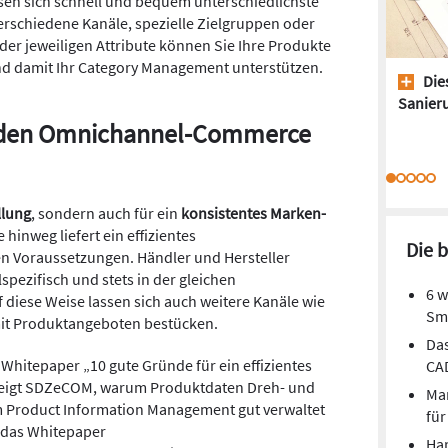
assen sich schnell und bequem unterschiedlichste
rschiedene Kanäle, spezielle Zielgruppen oder
er jeweiligen Attribute können Sie Ihre Produkte
 und damit Ihr Category Management unterstützen.
Dies
Sanieru
ür den Omnichannel-Commerce
llung
, sondern auch für ein
konsistentes Marken-
 hinweg liefert ein effizientes
Die 
 Voraussetzungen. Händler und Hersteller
ezifisch und stets in der gleichen
6 w
 diese Weise lassen sich auch weitere Kanäle wie
Sm
it Produktangeboten bestücken.
Das
Whitepaper „10 gute Gründe für ein effizientes
CA
eigt SDZeCOM, warum Produktdaten Dreh- und
Mar
m Product Information Management gut verwaltet
fü
 das Whitepaper
Har