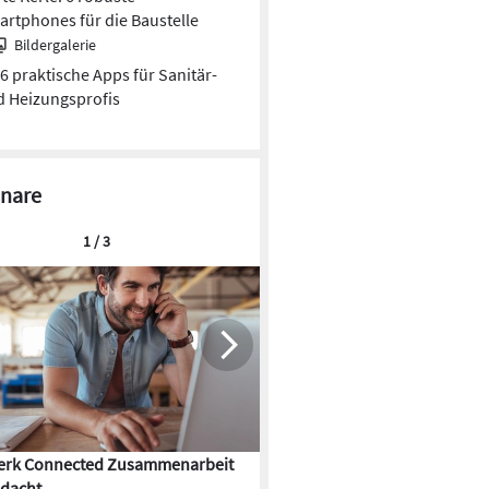
rtphones für die Baustelle
Bildergalerie
6 praktische Apps für Sanitär-
 Heizungsprofis
nare
1 / 3
rk Connected Zusammenarbeit
Flächenkühlung – die Kunst d
dacht
Gebäudeklimatisierung