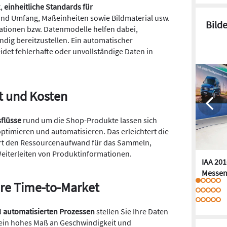
,
einheitliche Standards für
 und Umfang, Maßeinheiten sowie Bildmaterial usw.
Bild
ationen bzw. Datenmodelle helfen dabei,
ndig bereitzustellen. Ein automatischer
det fehlerhafte oder unvollständige Daten in
it und Kosten
flüsse
rund um die Shop-Produkte lassen sich
timieren und automatisieren. Das erleichtert die
iert den Ressourcenaufwand für das Sammeln,
eiterleiten von Produktinformationen.
IAA 201
Messen
hre Time-to-Market
d
automatisierten Prozessen
stellen Sie Ihre Daten
 ein hohes Maß an Geschwindigkeit und