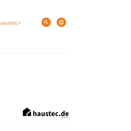
haustec+