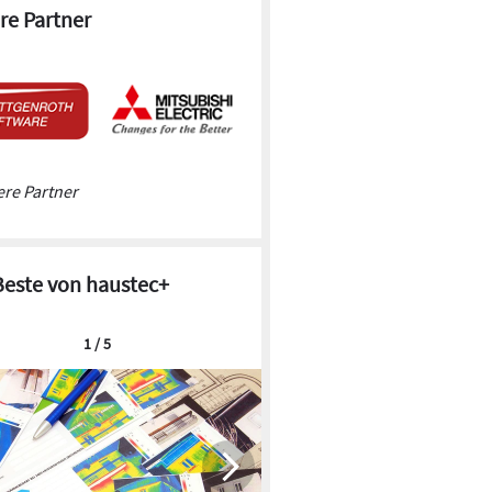
re Partner
re Partner
Beste von haustec+
1 / 5