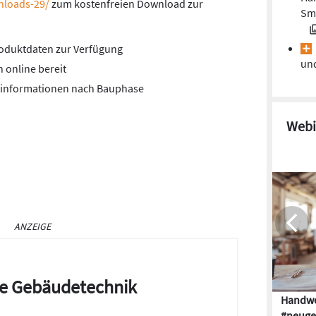
nloads-29/
zum kostenfreien Download zur
Sma
roduktdaten zur Verfügung
und
 online bereit
tinformationen nach Bauphase
Webi
ANZEIGE
die Gebäudetechnik
Handwe
#neuge