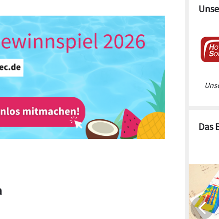
Unse
Unse
Das 
a