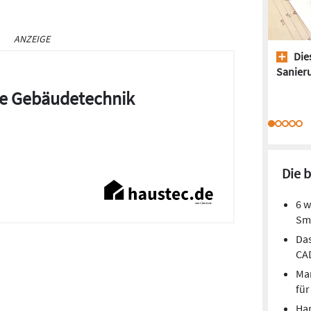
ANZEIGE
Dies
Sanieru
die Gebäudetechnik
Die 
6 w
Sm
Das
CA
Mar
fü
Har