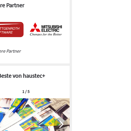
re Partner
re Partner
Beste von haustec+
1 / 5