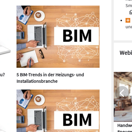
Sma
und
Webi
au?
5 BIM-Trends in der Heizungs- und
Installationsbranche
Handwe
#neuge