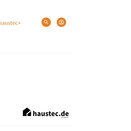
haustec+