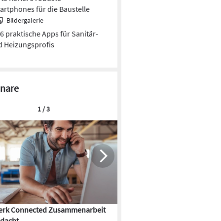
rtphones für die Baustelle
Bildergalerie
6 praktische Apps für Sanitär-
 Heizungsprofis
nare
1 / 3
rk Connected Zusammenarbeit
Flächenkühlung – die Kunst d
dacht
Gebäudeklimatisierung