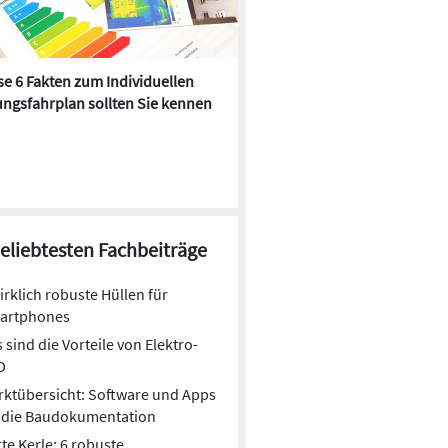
e 6 Fakten zum Individuellen
Kühlen mit Heizkörper:
ngsfahrplan sollten Sie kennen
Wärmepumpe macht es mögl
beliebtesten Fachbeiträge
irklich robuste Hüllen für
artphones
 sind die Vorteile von Elektro-
D
ktübersicht: Software und Apps
r die Baudokumentation
te Kerle: 6 robuste