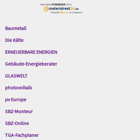
Baumetall
Das
Gentner
Die Kälte
Netzwerk
ERNEUERBARE ENERGIEN
Gebäude-Energieberater
GLASWELT
photovoltaik
pv Europe
SBZ-Monteur
SBZ-Online
TGA-Fachplaner