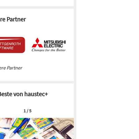
re Partner
re Partner
Beste von haustec+
1 / 5