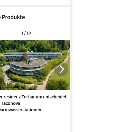
 Produkte
1 / 10
enresidenz Tertianum entscheidet
Dehoust: Trinkwassertrennsta
r Taconova
oder nein?
warmwasserstationen