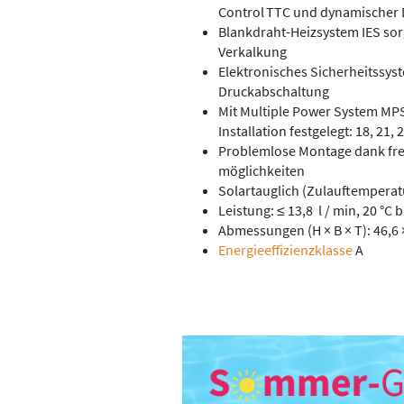
Control TTC und dyna­mischer
Blankdraht-Heizsystem IES sor
Verkalkung
Elektronisches Sicherheitssys
Druckabschaltung
Mit Multiple Power System MPS
Installation festgelegt: 18, 21,
Problemlose Montage dank ­fr
möglichkeiten
Solartauglich (Zulauftemperatu
Leistung: ≤ 13,8 l / min, 20 °C b
Abmessungen (H × B × T): 46,6 
Energieeffizienzklasse
A