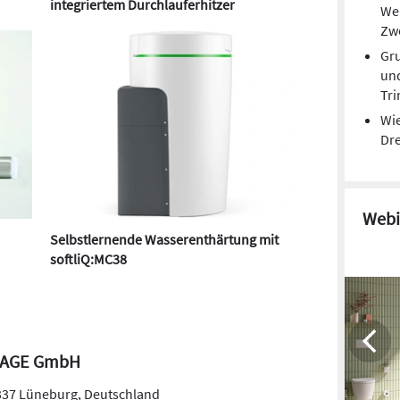
integriertem Durchlauferhitzer
We
Zw
Gr
un
Tri
Wie
Dre
Webi
Selbstlernende Wasserenthärtung mit
softliQ:MC38
LAGE GmbH
337
Lüneburg
,
Deutschland