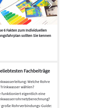
e 6 Fakten zum Individuellen
Kühlen mit Heizkörper:
ngsfahrplan sollten Sie kennen
Wärmepumpe macht es mögl
beliebtesten Fachbeiträge
nkwasserleitung: Welche Rohre
 Trinkwasser wählen?
 funktioniert eigentlich eine
inkwasserrohrnetzberechnung?
r große Rohrverbindungs-Guide: