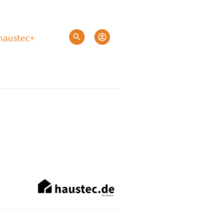
haustec+