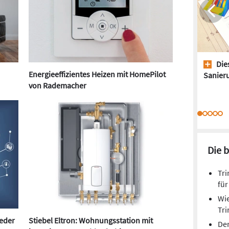
Dies
Energieeffizientes Heizen mit HomePilot
Sanieru
von Rademacher
Die 
Tri
für
Wie
Tr
weder
Stiebel Eltron: Wohnungsstation mit
De