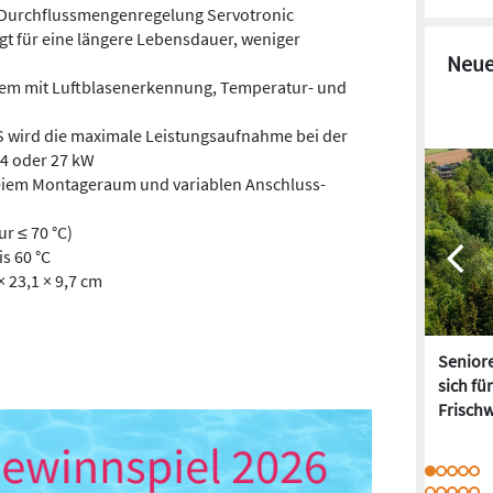
 Durchflussmengenregelung Servotronic
gt für eine längere Lebensdauer, weniger
Neue
tem mit Luftblasen­erkennung, Temperatur- und
 wird die maximale Leistungs­aufnahme bei der
 24 oder 27 kW
eiem Montageraum und variablen Anschluss­
r ≤ 70 °C)
is 60 °C
× 23,1 × 9,7 cm
Senior
sich fü
Frisch