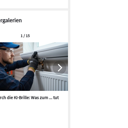
ergalerien
1 / 15
ch die KI-Brille: Was zum ... tut
Die besten KI-Bilder zum Th
Heizungswasser