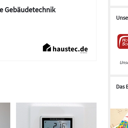
die Gebäudetechnik
Unse
Unse
Das 