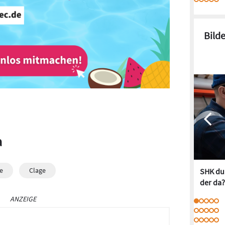
Bild
a
e
Clage
SHK dur
der da?
ANZEIGE