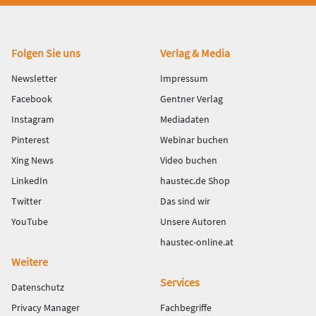
Fußbereich
Folgen Sie uns
Verlag & Media
Newsletter
Impressum
Facebook
Gentner Verlag
Instagram
Mediadaten
Pinterest
Webinar buchen
Xing News
Video buchen
LinkedIn
haustec.de Shop
Twitter
Das sind wir
YouTube
Unsere Autoren
haustec-online.at
Weitere
Services
Datenschutz
Privacy Manager
Fachbegriffe