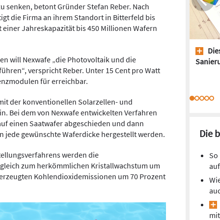
zu senken, betont Gründer Stefan Reber. Nach
igt die Firma an ihrem Standort in Bitterfeld bis
t einer Jahreskapazität bis 450 Millionen Wafern
Dies
n will Nexwafe „die Photovoltaik und die
Sanieru
 führen“, verspricht Reber. Unter 15 Cent pro Watt
ienzmodulen für erreichbar.
it der konventionellen Solarzellen- und
in. Bei dem von Nexwafe entwickelten Verfahren
t auf einen Saatwafer abgeschieden und dann
Die 
nn jede gewünschte Waferdicke hergestellt werden.
tellungsverfahrens werden die
So 
ergleich zum herkömmlichen Kristallwachstum um
auf
ng erzeugten Kohlendioxidemissionen um 70 Prozent
Wie
auc
mit