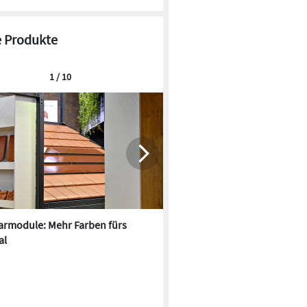
 Produkte
1 / 10
armodule: Mehr Farben fürs
Oxford PV und Fraunhofer IS
al
kombinieren Tandem-Solarze
Matrix-Schindel-Technik