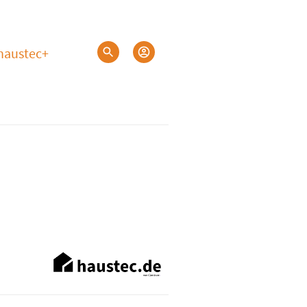
haustec+