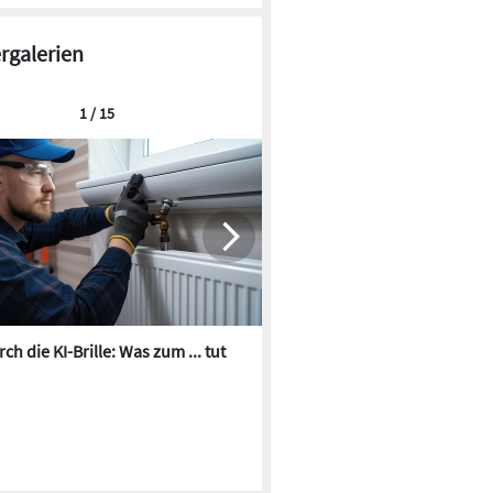
ergalerien
1 / 15
ch die KI-Brille: Was zum ... tut
Die besten KI-Bilder zum Th
Heizungswasser