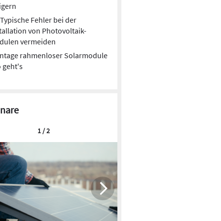
igern
Typische Fehler bei der
tallation von Photovoltaik-
dulen vermeiden
ntage rahmenloser Solarmodule
o geht's
nare
1 / 2