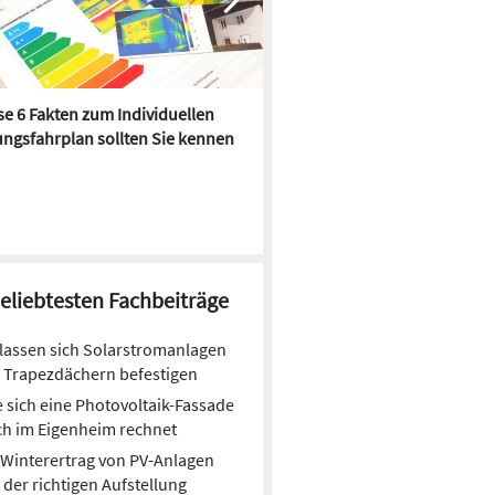
e 6 Fakten zum Individuellen
Kühlen mit Heizkörper:
ngsfahrplan sollten Sie kennen
Wärmepumpe macht es mögl
beliebtesten Fachbeiträge
lassen sich Solarstromanlagen
 Trapezdächern befestigen
 sich eine Photovoltaik-Fassade
h im Eigenheim rechnet
Winterertrag von PV-Anlagen
 der richtigen Aufstellung