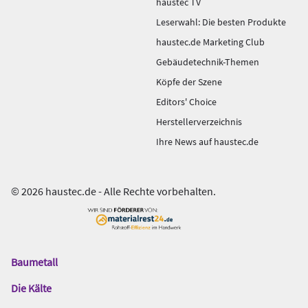
haustec TV
Leserwahl: Die besten Produkte
haustec.de Marketing Club
Gebäudetechnik-Themen
Köpfe der Szene
Editors' Choice
Herstellerverzeichnis
Ihre News auf haustec.de
© 2026 haustec.de - Alle Rechte vorbehalten.
Baumetall
Das
Gentner
Die Kälte
Netzwerk