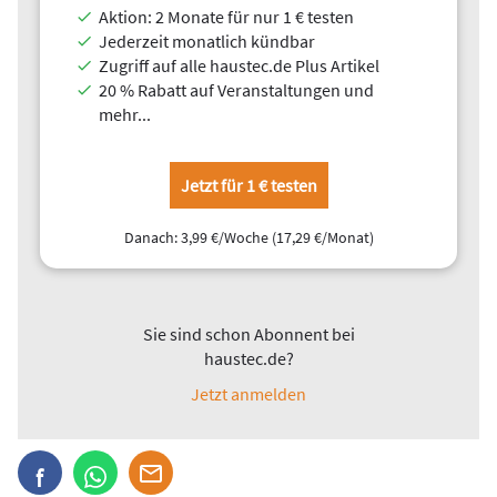
Zunächst aber ein
Blick auf die Preisentwicklung der
Aktion: 2 Monate für nur 1 € testen
Komponenten einer Photovoltaik-Anlage, die noch nicht im
Jederzeit monatlich kündbar
Fokus von Datenschützern und Cyberkriminalität stehen
,
Zugriff auf alle haustec.de Plus Artikel
zumindest solange keine abschaltbaren Moduloptimierer an
20 % Rabatt auf Veranstaltungen und
einem ungeschützten Gateway im Spiel sind.
mehr...
Jetzt für 1 € testen
Danach: 3,99 €/Woche (17,29 €/Monat)
Sie sind schon Abonnent bei
haustec.de?
Solarmodule: Die Preise steigen immer noch
Nach wie vor klettern die Preise von Solarmodulen in beinahe
allen Kategorien jeden Monat ein paar Prozentpunkte nach
oben, so auch im Mai wieder. Insbesondere sind hier die
hohen Leistungsklassen betroffen
, deren Produktionsoutput