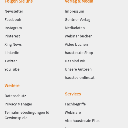
Fußbereich
Folgen Sie uns
Verlag & Media
Newsletter
Impressum
Facebook
Gentner Verlag
Instagram
Mediadaten
Pinterest
Webinar buchen
Xing News
Video buchen
LinkedIn
haustec.de Shop
Twitter
Das sind wir
YouTube
Unsere Autoren
haustec-online.at
Weitere
Services
Datenschutz
Privacy Manager
Fachbegriffe
Teilnahmebedingungen für
Webinare
Gewinnspiele
Abo haustec.de Plus