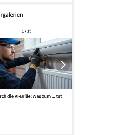
ergalerien
1 / 15
ch die KI-Brille: Was zum ... tut
Die besten KI-Bilder zum Th
Heizungswasser