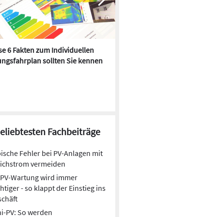
e 6 Fakten zum Individuellen
Kühlen mit Heizkörper:
ngsfahrplan sollten Sie kennen
Wärmepumpe macht es mögl
beliebtesten Fachbeiträge
ische Fehler bei PV-Anlagen mit
eichstrom vermeiden
PV-Wartung wird immer
htiger - so klappt der Einstieg ins
schäft
i-PV: So werden