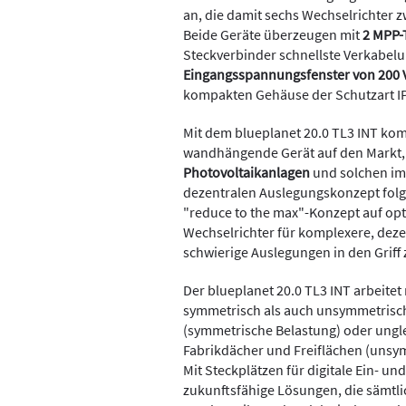
an, die damit sechs Wechselrichter 
Beide Geräte überzeugen mit
2 MPP-
Steckverbinder schnellste Verkabelu
Eingangsspannungsfenster von 200 V
kompakten Gehäuse der Schutzart I
Mit dem blueplanet 20.0 TL3 INT ko
wandhängende Gerät auf den Markt, 
Photovoltaikanlagen
und solchen i
dezentralen Auslegungskonzept folg
"reduce to the max"-Konzept auf opti
Wechselrichter für komplexere, dezen
schwierige Auslegungen in den Grif
Der blueplanet 20.0 TL3 INT arbeitet
symmetrisch als auch unsymmetrisc
(symmetrische Belastung) oder ungl
Fabrikdächer und Freiflächen (unsymm
Mit Steckplätzen für digitale Ein- un
zukunftsfähige Lösungen, die sämtli