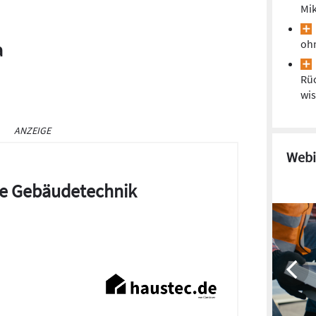
Mik
oh
a
Rüc
wi
ANZEIGE
Webi
die Gebäudetechnik