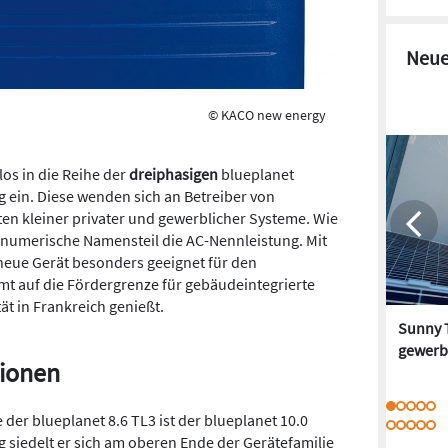
Neue
© KACO new energy
los in die Reihe der
dreiphasigen
blueplanet
g ein. Diese wenden sich an Betreiber von
en kleiner privater und gewerblicher Systeme. Wie
r numerische Namensteil die AC-Nennleistung. Mit
 neue Gerät besonders geeignet für den
mmt auf die Fördergrenze für gebäudeintegrierte
ät in Frankreich genießt.
Sunny T
gewerb
tionen
 der blueplanet 8.6 TL3 ist der blueplanet 10.0
g siedelt er sich am oberen Ende der Gerätefamilie