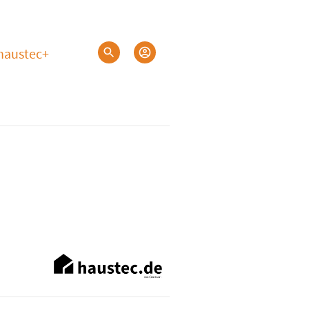
haustec+