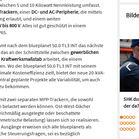
zwischen 5 und 10 Kilowatt Nennleistung umfasst.
Trackern
, einer
DC- und AC-Peripherie
, die mittels
Bild
ng erlaubt, und einem weiten
 bis 800 V
. Alles ist gut geschützt in einem
P65.
mmt nach dem blueplanet 50.0 TL3 INT das nächste
das an der Schnittstelle zwischen
gewerblichen
m
Kraftwerksmaßstab
arbeitet, die einem
en. Wo der blueplanet 50.0 TL3 INT mit seinem
male Kosteneffizienz zielt, bietet der neue 20-kVA-
tral geplante Projekte alle Variabilität, um auch
f zu bekommen.
SHK dur
 mit zwei separaten MPP-Trackern, die sowohl
der da?
h belastet werden können. Ost-West-Dächer
eichmäßig ausgelegte oder beschattete
etrische Belastung) lassen sich so realisieren.
d Ausgänge erweisen sich alle blueplanets als
che Steuerungsfragen, sei es bezüglich