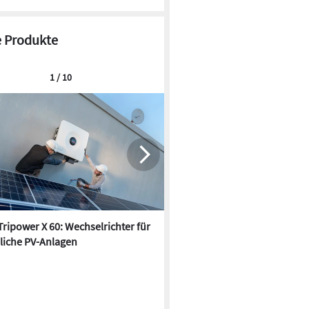
 Produkte
1 / 10
ripower X 60: Wechselrichter für
Fronius: Komplettlösung für
liche PV-Anlagen
Energieautarkie im Eigenhei