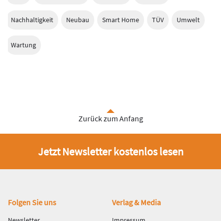
Nachhaltigkeit
Neubau
Smart Home
TÜV
Umwelt
Wartung
Zurück zum Anfang
Jetzt Newsletter kostenlos lesen
Fußbereich
Folgen Sie uns
Verlag & Media
Newsletter
Impressum