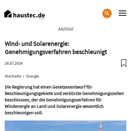
Direkt
zum
Inhalt
Haupt-
ANZEIGE
Navigation
Wind- und Solarenergie:
Genehmigungsverfahren beschleunigt
26.07.2024
Startseite
Energie
Die Regierung hat einen Gesetzesentwurf für
Beschleunigungsgebiete und verkürzte Genehmigungszeiten
beschlossen, der die Genehmigungsverfahren für
Windenergie an Land und Solarenergie wesentlich
beschleunigen soll.